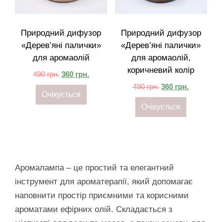
Природний дифузор
Природний дифузор
«Дерев’яні палички»
«Дерев’яні палички»
для аромаолій
для аромаолій,
коричневий колір
490
грн.
360
грн.
490
грн.
360
грн.
Очікується
Очікується
Аромалампа – це простий та елегантний
інструмент для ароматерапії, який допомагає
наповнити простір приємними та корисними
ароматами ефірних олій. Складається з