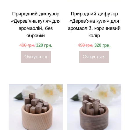
Природний дифузор
Природний дифузор
«Дерев’яна куля» для
«Дерев’яна куля» для
аромаолій, без
аромаолій, коричневий
обробки
колір
490
грн.
320
грн.
490
грн.
320
грн.
Очікується
Очікується