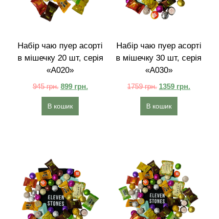
Набір чаю пуер асорті
Набір чаю пуер асорті
в мішечку 20 шт, серія
в мішечку 30 шт, серія
«A020»
«A030»
945
грн.
899
грн.
1759
грн.
1359
грн.
В кошик
В кошик