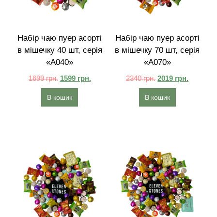
Набір чаю пуер асорті
Набір чаю пуер асорті
в мішечку 40 шт, серія
в мішечку 70 шт, серія
«A040»
«A070»
1699
грн.
1599
грн.
2340
грн.
2019
грн.
В кошик
В кошик