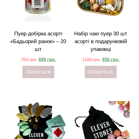
Пуер добірка асорті
Набір чаю пуер 30 шт
«Бадьорий ранок» – 20
асорті в подарунковій
шт
упаковці
759
грн.
659
грн.
1180
грн.
935
грн.
Очікується
Очікується