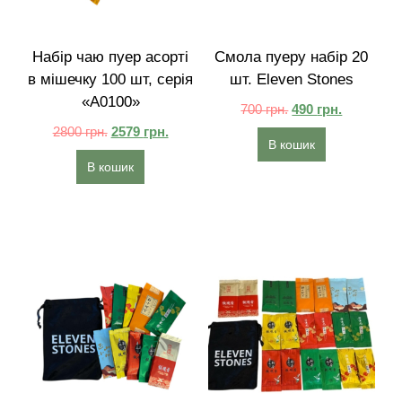
Набір чаю пуер асорті
Смола пуеру набір 20
в мішечку 100 шт, серія
шт. Eleven Stones
«A0100»
700
грн.
490
грн.
2800
грн.
2579
грн.
В кошик
В кошик