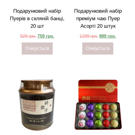
Подарунковий набір
Подарунковий набір
Пуерів в скляній банці,
преміум чаю Пуер
20 шт
Асорті 20 штук
929
грн.
759
грн.
1299
грн.
989
грн.
Очікується
Очікується