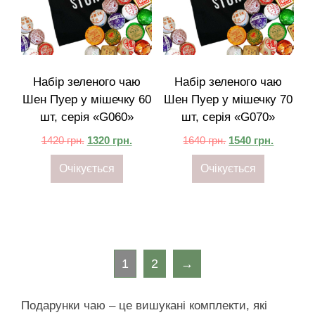
Набір зеленого чаю
Набір зеленого чаю
Шен Пуер у мішечку 60
Шен Пуер у мішечку 70
шт, серія «G060»
шт, серія «G070»
1420
грн.
1320
грн.
1640
грн.
1540
грн.
Очікується
Очікується
1
2
→
Подарунки чаю – це вишукані комплекти, які