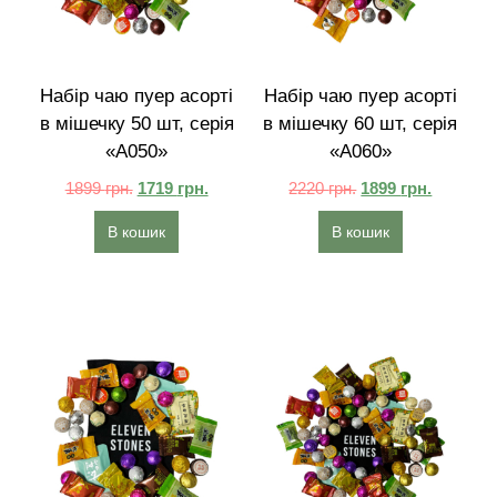
Набір чаю пуер асорті
Набір чаю пуер асорті
в мішечку 50 шт, серія
в мішечку 60 шт, серія
«A050»
«A060»
1899
грн.
1719
грн.
2220
грн.
1899
грн.
В кошик
В кошик