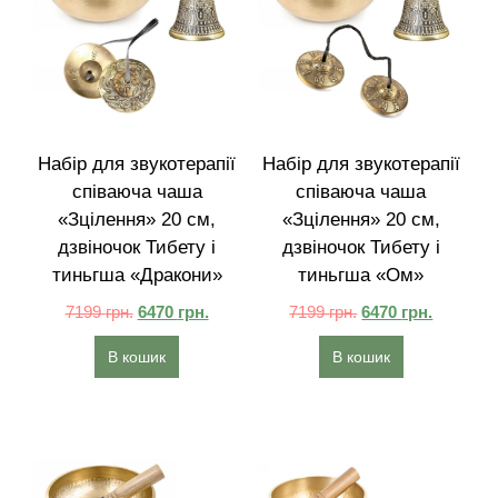
Набір для звукотерапії
Набір для звукотерапії
співаюча чаша
співаюча чаша
«Зцілення» 20 см,
«Зцілення» 20 см,
дзвіночок Тибету і
дзвіночок Тибету і
тиньгша «Дракони»
тиньгша «Ом»
7199
грн.
6470
грн.
7199
грн.
6470
грн.
В кошик
В кошик