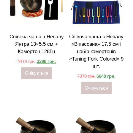
Співоча чаша з Непалу
Співоча чаша з Непалу
Янтра 13×5.5 см +
«Віпассана» 17,5 см і
Камертон 128Гц
набір камертонів
«Tuning Fork Colored» 9
4418
грн.
3298
грн.
шт.
Очікується
7370
грн.
6640
грн.
Очікується