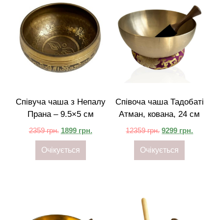
Співуча чаша з Непалу
Співоча чаша Тадобаті
Прана – 9.5×5 см
Атман, кована, 24 см
2359
грн.
1899
грн.
12359
грн.
9299
грн.
Очікується
Очікується