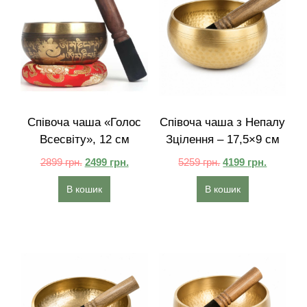
Співоча чаша «Голос
Співоча чаша з Непалу
Всесвіту», 12 см
Зцілення – 17,5×9 см
2899
грн.
2499
грн.
5259
грн.
4199
грн.
В кошик
В кошик