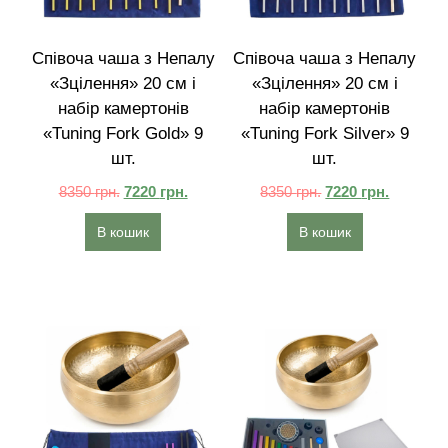
Співоча чаша з Непалу
Співоча чаша з Непалу
«Зцілення» 20 см і
«Зцілення» 20 см і
набір камертонів
набір камертонів
«Tuning Fork Gold» 9
«Tuning Fork Silver» 9
шт.
шт.
8350
грн.
7220
грн.
8350
грн.
7220
грн.
В кошик
В кошик