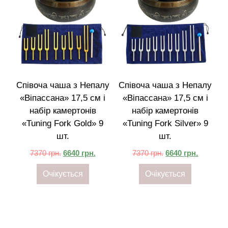
Співоча чаша з Непалу
Співоча чаша з Непалу
«Віпассана» 17,5 см і
«Віпассана» 17,5 см і
набір камертонів
набір камертонів
«Tuning Fork Gold» 9
«Tuning Fork Silver» 9
шт.
шт.
7370
грн.
6640
грн.
7370
грн.
6640
грн.
Очікується
Очікується