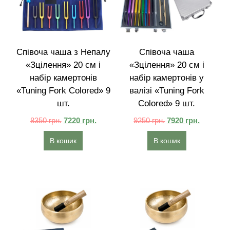
Співоча чаша з Непалу
Співоча чаша
«Зцілення» 20 см і
«Зцілення» 20 см і
набір камертонів
набір камертонів у
«Tuning Fork Colored» 9
валізі «Tuning Fork
шт.
Colored» 9 шт.
8350
грн.
7220
грн.
9250
грн.
7920
грн.
В кошик
В кошик