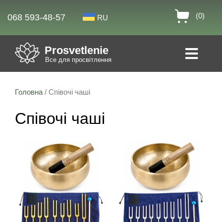
(0)
068 593-48-57
RU
Prosvetlenie
Все для просвітлення
Головна
/ Співочі чаші
Співочі чаші