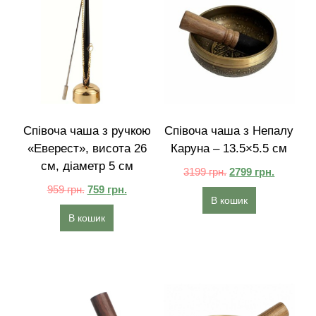
Співоча чаша з ручкою
Співоча чаша з Непалу
«Еверест», висота 26
Каруна – 13.5×5.5 см
см, діаметр 5 см
3199
грн.
2799
грн.
959
грн.
759
грн.
В кошик
В кошик