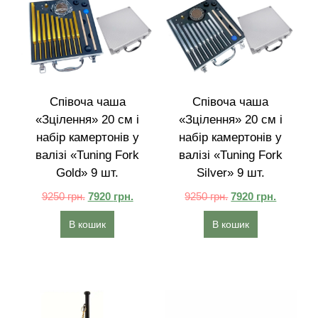
Співоча чаша
Співоча чаша
«Зцілення» 20 см і
«Зцілення» 20 см і
набір камертонів у
набір камертонів у
валізі «Tuning Fork
валізі «Tuning Fork
Gold» 9 шт.
Silver» 9 шт.
9250
грн.
7920
грн.
9250
грн.
7920
грн.
В кошик
В кошик