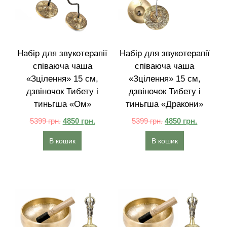
Набір для звукотерапії
Набір для звукотерапії
співаюча чаша
співаюча чаша
«Зцілення» 15 см,
«Зцілення» 15 см,
дзвіночок Тибету і
дзвіночок Тибету і
тиньгша «Ом»
тиньгша «Дракони»
5399
грн.
4850
грн.
5399
грн.
4850
грн.
В кошик
В кошик