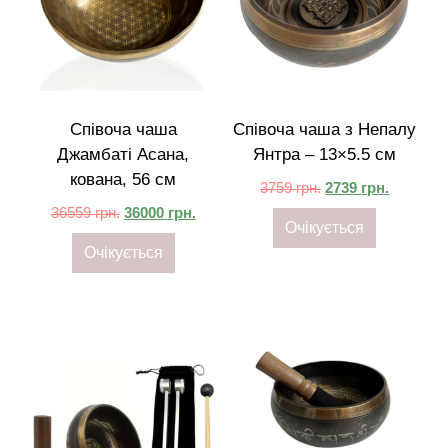
Співоча чаша
Співоча чаша з Непалу
Джамбаті Асана,
Янтра – 13×5.5 см
кована, 56 см
3759
грн.
2739
грн.
36559
грн.
36000
грн.
Очікується
Очікується