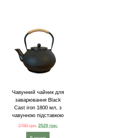
Чавунний чайник для
заварювання Black
Cast iron 1800 мл, з
чавунною підставкою
2780
грн.
2520
грн.
В кошик