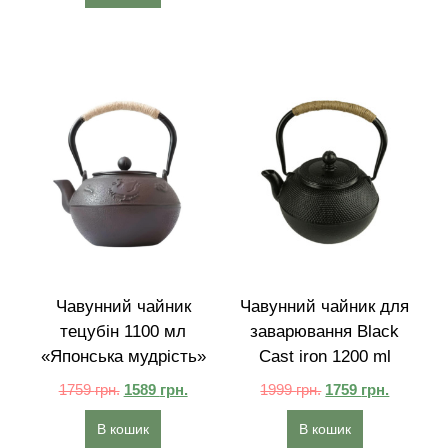
Чавунний чайник
Чавунний чайник для
тецубін 1100 мл
заварювання Black
«Японська мудрість»
Cast iron 1200 ml
1759
грн.
1589
грн.
1999
грн.
1759
грн.
В кошик
В кошик