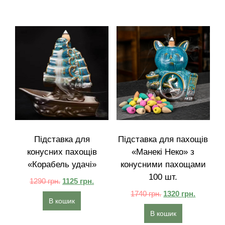
Підставка для
Підставка для пахощів
конусних пахощів
«Манекі Неко» з
«Корабель удачі»
конусними пахощами
100 шт.
1290
грн.
1125
грн.
1740
грн.
1320
грн.
В кошик
В кошик