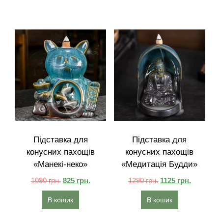
Підставка для
Підставка для
конусних пахощів
конусних пахощів
«Манекі-неко»
«Медитація Будди»
1090
грн.
825
грн.
1290
грн.
1125
грн.
В кошик
В кошик