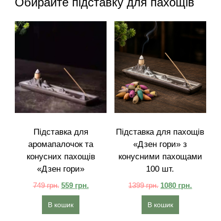
Обирайте підставку для пахощів
Підставка для
Підставка для пахощів
аромапалочок та
«Дзен гори» з
конусних пахощів
конусними пахощами
«Дзен гори»
100 шт.
749
грн.
559
грн.
1399
грн.
1080
грн.
В кошик
В кошик