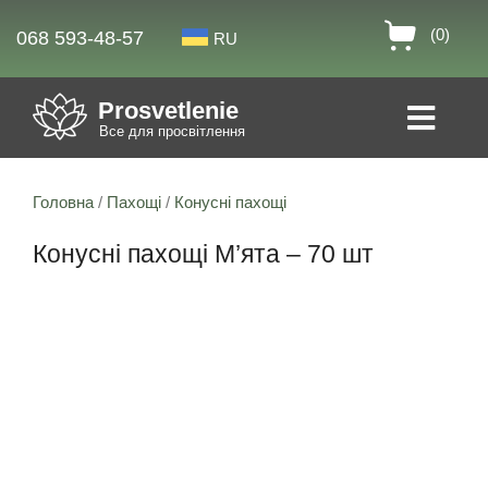
(0)
068 593-48-57
RU
Prosvetlenie
Все для просвітлення
Головна
/
Пахощі
/
Конусні пахощі
Конусні пахощі М’ята – 70 шт
Знижка