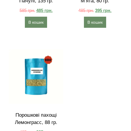
Пачулі, 135 гр.
М’ята, 80 гр.
585
грн.
485
грн.
485
грн.
395
грн.
В кошик
В кошик
Порошкові пахощі
Лемонграсс, 88 гр.