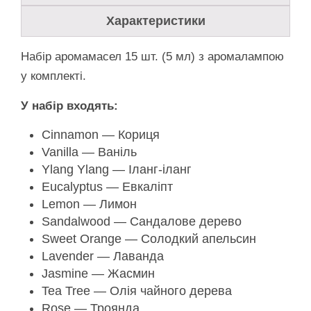
Характеристики
Набір аромамасел 15 шт. (5 мл) з аромалампою
у комплекті.
У набір входять:
Cinnamon — Кориця
Vanilla — Ваніль
Ylang Ylang — Іланг-іланг
Eucalyptus — Евкаліпт
Lemon — Лимон
Sandalwood — Сандалове дерево
Sweet Orange — Солодкий апельсин
Lavender — Лаванда
Jasmine — Жасмин
Tea Tree — Олія чайного дерева
Rose — Троянда