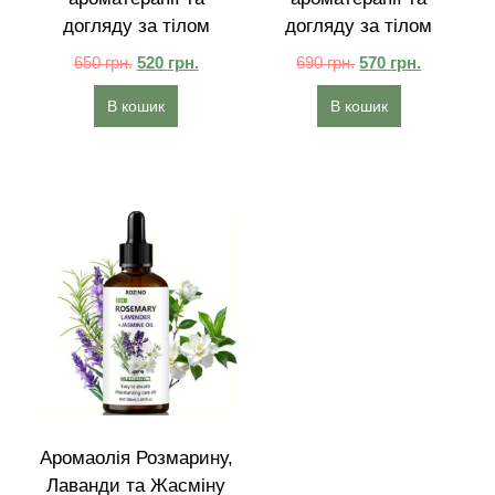
догляду за тілом
догляду за тілом
650
грн.
520
грн.
690
грн.
570
грн.
В кошик
В кошик
Аромаолія Розмарину,
Лаванди та Жасміну