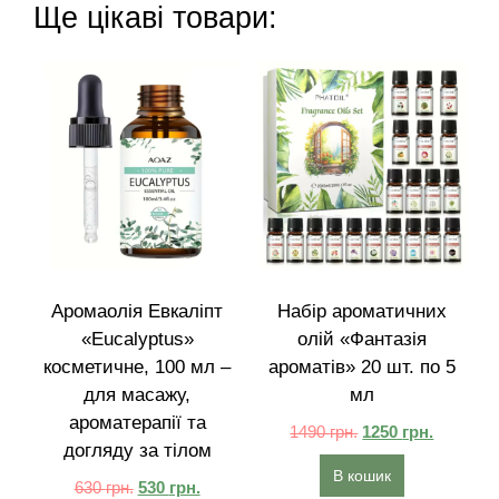
Ще цікаві товари:
Аромаолія Евкаліпт
Набір ароматичних
«Eucalyptus»
олій «Фантазія
косметичне, 100 мл –
ароматів» 20 шт. по 5
для масажу,
мл
ароматерапії та
1490
грн.
1250
грн.
догляду за тілом
В кошик
630
грн.
530
грн.