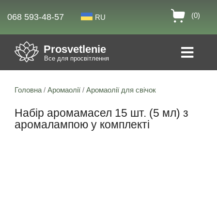
(0)
068 593-48-57
RU
Prosvetlenie
Все для просвітлення
Головна
/
Аромаолії
/
Аромаолії для свічок
Набір аромамасел 15 шт. (5 мл) з
аромалампою у комплекті
13% знижка