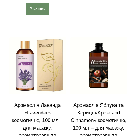
В кошик
Аромаолія Лаванда
Аромаолія Яблука та
«Lavender»
Кориці «Apple and
косметичне, 100 мл –
Cinnamon» косметичне,
для масажу,
100 мл – для масажу,
ароматерапії та
ароматерапії та