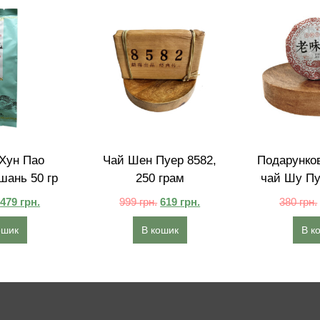
Хун Пао
Чай Шен Пуер 8582,
Подарунков
шань 50 гр
250 грам
чай Шу Пу
479
грн.
999
грн.
619
грн.
380
грн.
ошик
В кошик
В к