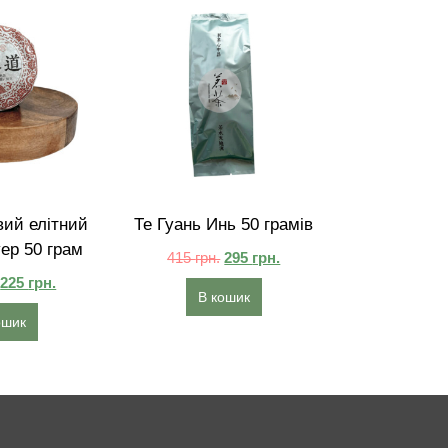
ий елітний
Те Гуань Инь 50 грамів
ер 50 грам
415
грн.
295
грн.
225
грн.
В кошик
ошик