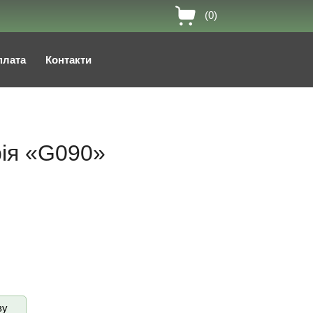
(0)
плата
Контакти
рія «G090»
ву