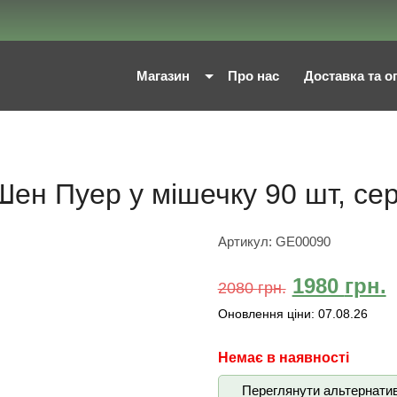
Магазин
Про нас
Доставка та о
Шен Пуер у мішечку 90 шт, се
Артикул:
GE00090
1980
грн.
2080
грн.
Оновлення ціни:
07.08.26
Немає в наявності
Переглянути альтернати