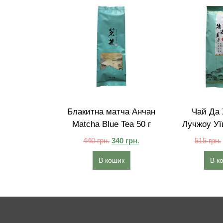
Блакитна матча Анчан
Чай Да 
Matcha Blue Tea 50 г
Лучжоу Уї
440
грн.
340
грн.
515
грн.
В кошик
В к