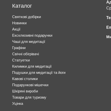
Ад
Каталог
Ср
Святкові добірки
Те
Новинки
Em
Акції
Ексклюзивні подарунки
Ми
Чаші для медитації
Графіни
Свічні обігрівачі
Статуетки
Килимки для медитації
Подушки для медитації та йоги
Кавові столики
Подарункові мішечки
Шкіряні вироби
Товари для туризму
Уцінка