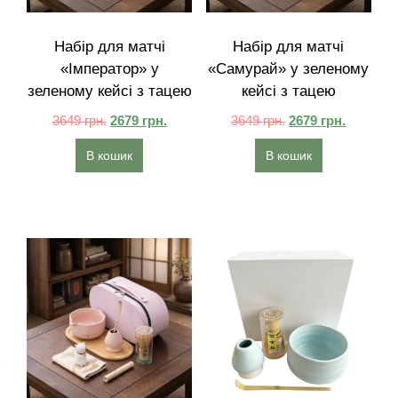
Набір для матчі
Набір для матчі
«Імператор» у
«Самурай» у зеленому
зеленому кейсі з тацею
кейсі з тацею
3649
грн.
2679
грн.
3649
грн.
2679
грн.
В кошик
В кошик