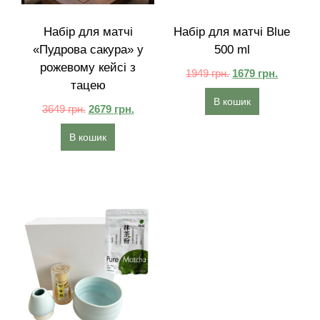
Набір для матчі
Набір для матчі Blue
«Пудрова сакура» у
500 ml
рожевому кейсі з
1949
грн.
1679
грн.
тацею
В кошик
3649
грн.
2679
грн.
В кошик