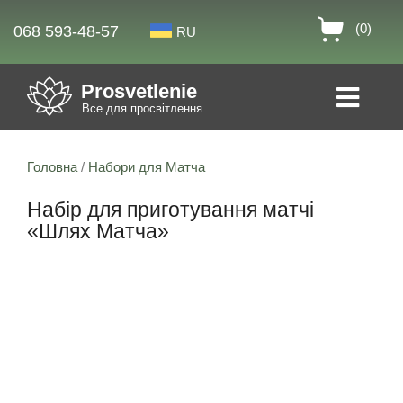
(0)
068 593-48-57
RU
Prosvetlenie
Все для просвітлення
Головна
/
Набори для Матча
Набір для приготування матчі
«Шлях Матча»
13% знижка