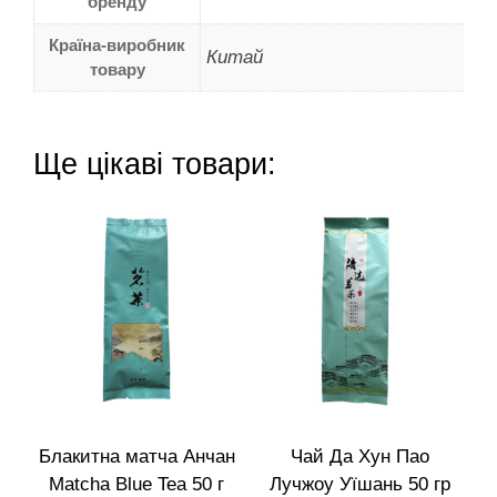
бренду
Країна-виробник
Китай
товару
Ще цікаві товари:
Блакитна матча Анчан
Чай Да Хун Пао
Matcha Blue Tea 50 г
Лучжоу Уїшань 50 гр