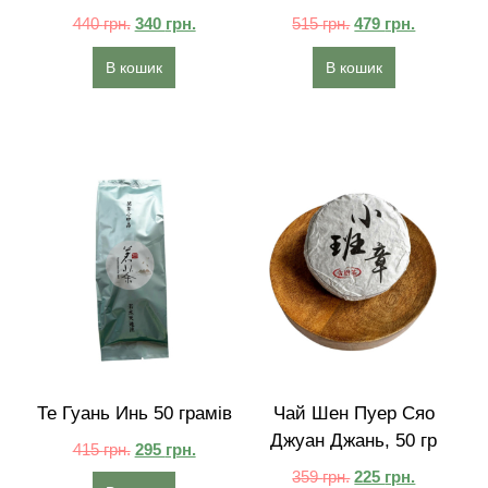
440
грн.
340
грн.
515
грн.
479
грн.
В кошик
В кошик
Те Гуань Инь 50 грамів
Чай Шен Пуер Сяо
Джуан Джань, 50 гр
415
грн.
295
грн.
359
грн.
225
грн.