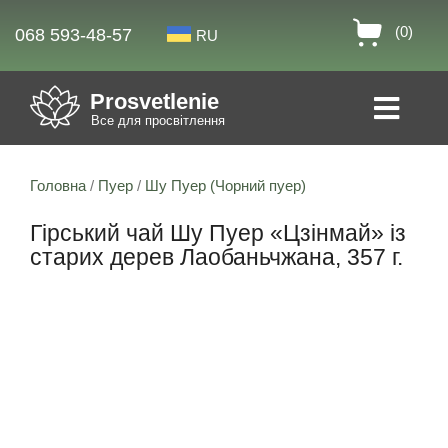
(0)
068 593-48-57
RU
Prosvetlenie
Все для просвітлення
Головна
/
Пуер
/
Шу Пуер (Чорний пуер)
Гірський чай Шу Пуер «Цзінмай» із
старих дерев Лаобаньчжана, 357 г.
Знижка