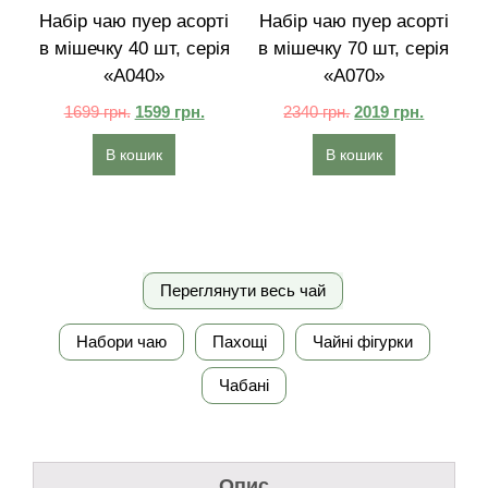
Набір чаю пуер асорті
Набір чаю пуер асорті
в мішечку 40 шт, серія
в мішечку 70 шт, серія
«A040»
«A070»
1699
грн.
1599
грн.
2340
грн.
2019
грн.
В кошик
В кошик
Переглянути весь чай
Набори чаю
Пахощі
Чайні фігурки
Чабані
Опис