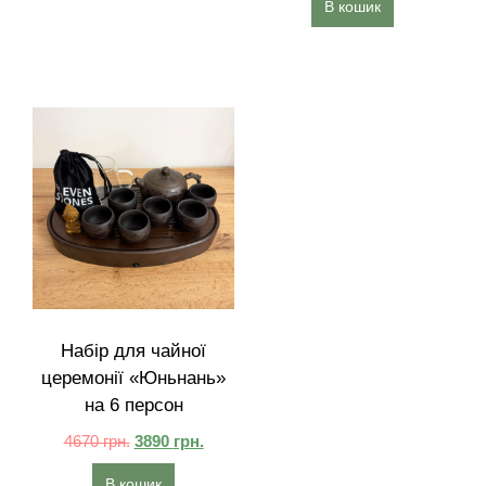
В кошик
Набір для чайної
церемонії «Юньнань»
на 6 персон
4670
грн.
3890
грн.
В кошик