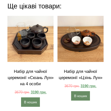
Ще цікаві товари:
Набір для чайної
Набір для чайної
церемонії «Сюань Лун»
церемонії «Цзінь Лун»
на 4 особи
3670
грн.
3190
грн.
3670
грн.
3190
грн.
В кошик
В кошик