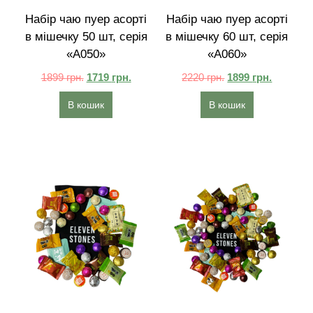
Набір чаю пуер асорті
Набір чаю пуер асорті
в мішечку 50 шт, серія
в мішечку 60 шт, серія
«A050»
«A060»
1899
грн.
1719
грн.
2220
грн.
1899
грн.
В кошик
В кошик