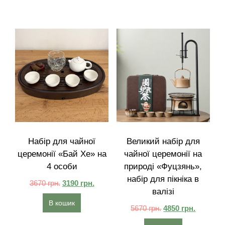
Набір для чайної
Великий набір для
церемонії «Бай Хе» на
чайної церемонії на
4 особи
природі «Фуцзянь»,
набір для пікніка в
3670
грн.
3190
грн.
валізі
В кошик
5670
грн.
4850
грн.