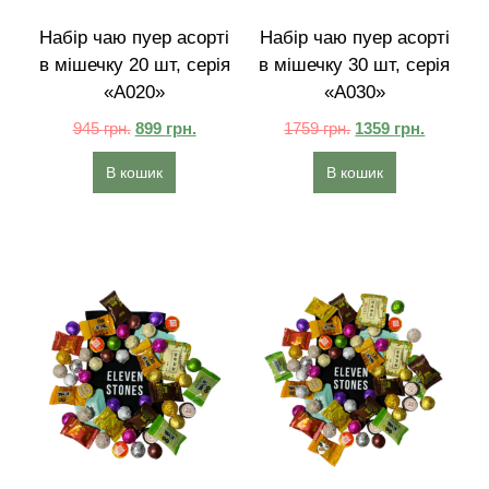
Набір чаю пуер асорті
Набір чаю пуер асорті
в мішечку 20 шт, серія
в мішечку 30 шт, серія
«A020»
«A030»
945
грн.
899
грн.
1759
грн.
1359
грн.
В кошик
В кошик