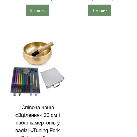
В кошик
В кошик
Співоча чаша
«Зцілення» 20 см і
набір камертонів у
валізі «Tuning Fork