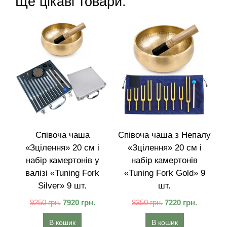
Ще цікаві товари:
Співоча чаша
Співоча чаша з Непалу
«Зцілення» 20 см і
«Зцілення» 20 см і
набір камертонів у
набір камертонів
валізі «Tuning Fork
«Tuning Fork Gold» 9
Silver» 9 шт.
шт.
9250
грн.
7920
грн.
8350
грн.
7220
грн.
В кошик
В кошик