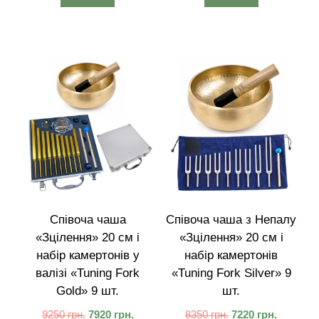
Співоча чаша
Співоча чаша з Непалу
«Зцілення» 20 см і
«Зцілення» 20 см і
набір камертонів у
набір камертонів
валізі «Tuning Fork
«Tuning Fork Silver» 9
Gold» 9 шт.
шт.
9250
грн.
7920
грн.
8350
грн.
7220
грн.