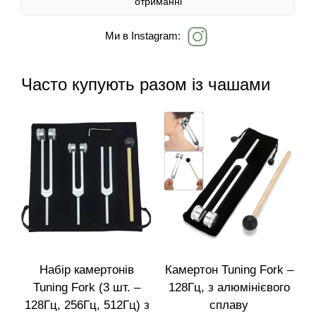
отриманні
Ми в Instagram:
Часто купують разом із чашами
Набір камертонів
Камертон Tuning Fork –
Tuning Fork (3 шт. –
128Гц, з алюмінієвого
128Гц, 256Гц, 512Гц) з
сплаву