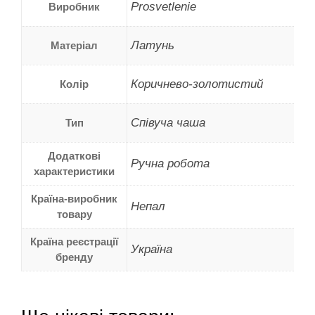
Prosvetlenie
Виробник
Латунь
Матеріал
Коричнево-золотистий
Колір
Співуча чаша
Тип
Додаткові
Ручна робота
характеристики
Країна-виробник
Непал
товару
Країна реєстрації
Україна
бренду