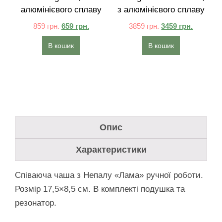
алюмінієвого сплаву
з алюмінієвого сплаву
859
грн.
659
грн.
3859
грн.
3459
грн.
В кошик
В кошик
Опис
Характеристики
Співаюча чаша з Непалу «Лама» ручної роботи.
Розмір 17,5×8,5 см. В комплекті подушка та
резонатор.