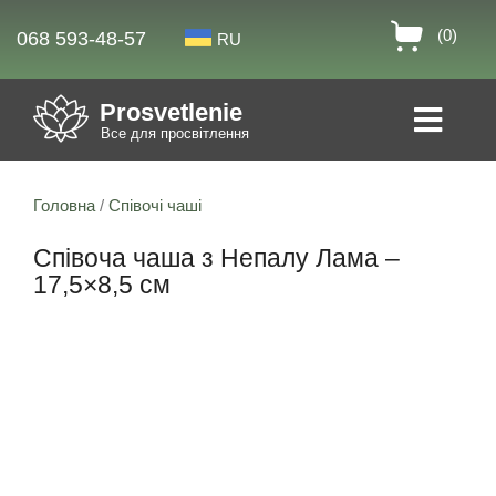
(0)
068 593-48-57
RU
Prosvetlenie
Все для просвітлення
Головна
/
Співочі чаші
Співоча чаша з Непалу Лама –
17,5×8,5 см
Знижка