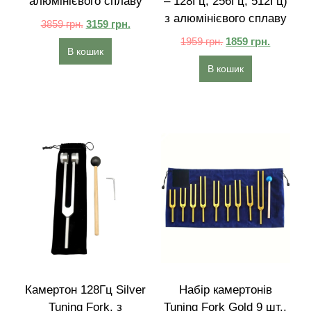
алюмінієвого сплаву
– 128Гц, 256Гц, 512Гц)
з алюмінієвого сплаву
3859
грн.
3159
грн.
1959
грн.
1859
грн.
В кошик
В кошик
Камертон 128Гц Silver
Набір камертонів
Tuning Fork, з
Tuning Fork Gold 9 шт.,