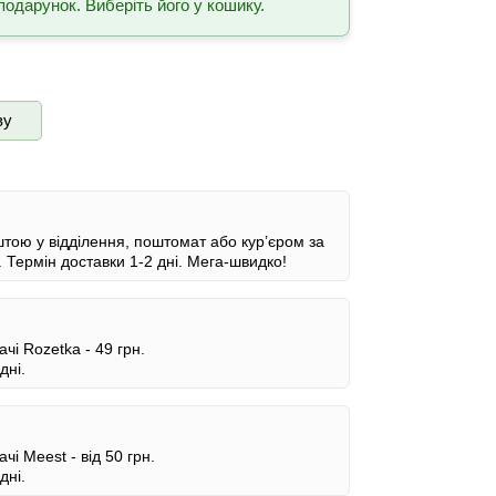
подарунок. Виберіть його у кошику.
ву
ою у відділення, поштомат або кур’єром за
.
Термін доставки 1-2 дні.
Мега-швидко!
ачі Rozetka -
49 грн.
дні.
ачі Meest -
від 50 грн.
дні.