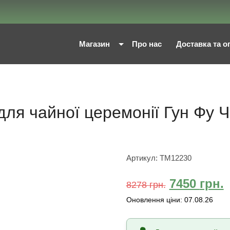
Магазин
Про нас
Доставка та о
для чайної церемонії Гун Фу 
Артикул:
TM12230
7450
грн.
8278
грн.
Оновлення ціни:
07.08.26