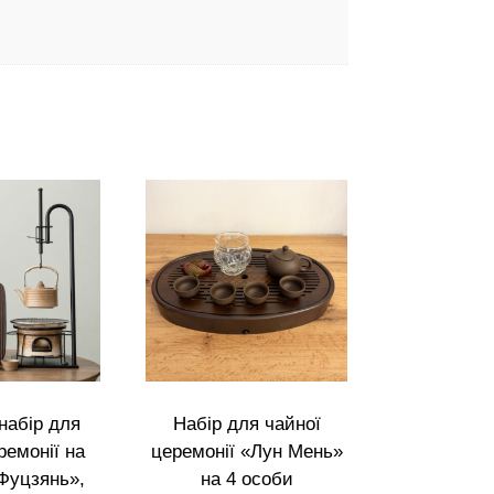
набір для
Набір для чайної
ремонії на
церемонії «Лун Мень»
Фуцзянь»,
на 4 особи