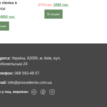
 пікніка в
3470
грн.
2890
грн.
ізі
В кошик
4850
грн.
ошик
реса:
Україна, 02095, м. Київ, вул.
ібнокільська 24
лефон:
068 593-48-57
ail:
info@prosvetlenie.com.ua
 у соц. мережах: