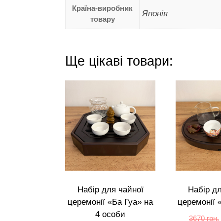
Країна-виробник
Японія
товару
Ще цікаві товари:
Набір для чайної
Набір дл
церемонії «Ба Гуа» на
церемонії 
4 особи
3670
грн.