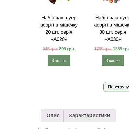
Набір чаю пуер
Набір чаю пуе
асорті в мішечку
асорті в мішеч
20 шт, серія
30 шт, серія
«A020»
«A030»
945
грн.
899
грн.
1759
грн.
1359
гр
В кошик
В кошик
Перегляну
Опис
Характеристики