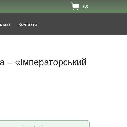
(0)
плата
Контакти
Ча – «Імператорський