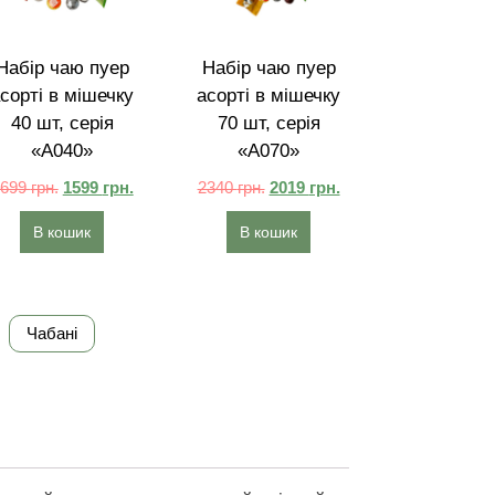
Набір чаю пуер
Набір чаю пуер
сорті в мішечку
асорті в мішечку
40 шт, серія
70 шт, серія
«A040»
«A070»
1699
грн.
1599
грн.
2340
грн.
2019
грн.
В кошик
В кошик
Чабані