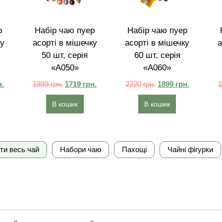
р
Набір чаю пуер
Набір чаю пуер
ку
асорті в мішечку
асорті в мішечку
а
50 шт, серія
60 шт, серія
«A050»
«A060»
н.
1899
грн.
1719
грн.
2220
грн.
1899
грн.
В кошик
В кошик
ти весь чай
Набори чаю
Пахощі
Чайні фігурки