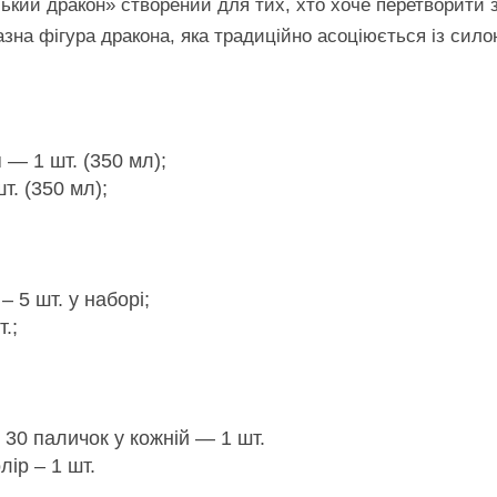
ський дракон» створений для тих, хто хоче перетворити
зна фігура дракона, яка традиційно асоціюється із сило
— 1 шт. (350 мл);
. (350 мл);
– 5 шт. у наборі;
.;
 30 паличок у кожній — 1 шт.
ір – 1 шт.