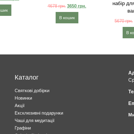
набір для
4678
грн.
3650
грн.
ошик
вал
В кошик
5670
грн.
В к
Ад
Каталог
Ср
Святкові добірки
Те
Новинки
Em
Акції
Ексклюзивні подарунки
Ми
Чаші для медитації
Графіни