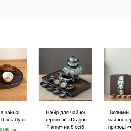
я чайної
Набір для чайної
Великий 
«Цзінь Лун»
церемонії «Dragon
чайної це
Flame» на 8 осіб
природі «
3190
грн.