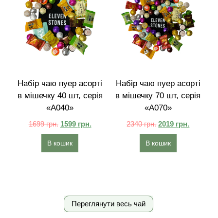
Набір чаю пуер асорті
Набір чаю пуер асорті
в мішечку 40 шт, серія
в мішечку 70 шт, серія
«A040»
«A070»
1699
грн.
1599
грн.
2340
грн.
2019
грн.
В кошик
В кошик
Переглянути весь чай