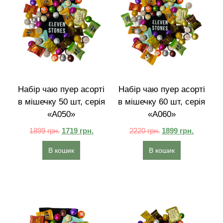
Набір чаю пуер асорті
Набір чаю пуер асорті
в мішечку 50 шт, серія
в мішечку 60 шт, серія
«A050»
«A060»
1899
грн.
1719
грн.
2220
грн.
1899
грн.
В кошик
В кошик