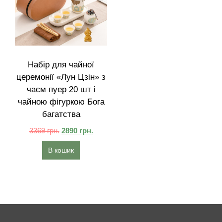
Набір для чайної
церемонії «Лун Цзін» з
чаєм пуер 20 шт і
чайною фігуркою Бога
багатства
3369
грн.
2890
грн.
В кошик