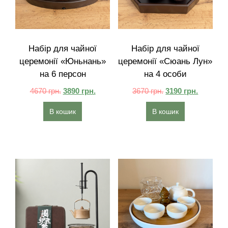
Набір для чайної
Набір для чайної
церемонії «Юньнань»
церемонії «Сюань Лун»
на 6 персон
на 4 особи
4670
грн.
3890
грн.
3670
грн.
3190
грн.
В кошик
В кошик