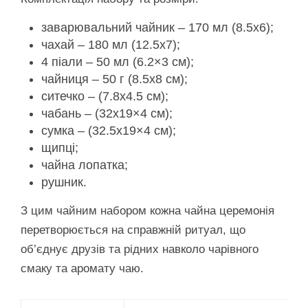
заварювальний чайник – 170 мл (8.5х6);
чахай – 180 мл (12.5х7);
4 піали – 50 мл (6.2×3 см);
чайниця – 50 г (8.5х8 см);
ситечко – (7.8х4.5 см);
чабань – (32х19×4 см);
сумка – (32.5х19×4 см);
щипці;
чайна лопатка;
рушник.
З цим чайним набором кожна чайна церемонія
перетворюється на справжній ритуал, що
об’єднує друзів та рідних навколо чарівного
смаку та аромату чаю.