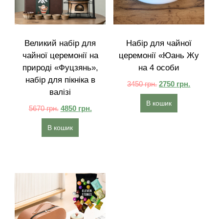
Великий набір для
Набір для чайної
чайної церемонії на
церемонії «Юань Жу
природі «Фуцзянь»,
на 4 особи
набір для пікніка в
3450
грн.
2750
грн.
валізі
В кошик
5670
грн.
4850
грн.
В кошик