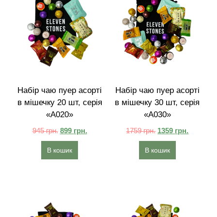
Набір чаю пуер асорті
Набір чаю пуер асорті
в мішечку 20 шт, серія
в мішечку 30 шт, серія
«A020»
«A030»
945
грн.
899
грн.
1759
грн.
1359
грн.
В кошик
В кошик