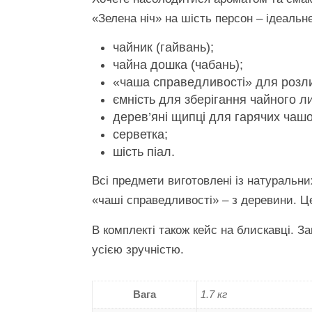
«Зелена ніч» на шість персон – ідеальн
чайник (гайвань);
чайна дошка (чабань);
«чаша справедливості» для розли
ємність для зберігання чайного л
дерев’яні щипці для гарячих чашо
серветка;
шість піал.
Всі предмети виготовлені із натуральни
«чаші справедливості» – з деревини. Це
В комплекті також кейс на блискавці. З
усією зручністю.
Вага
1.7 кг