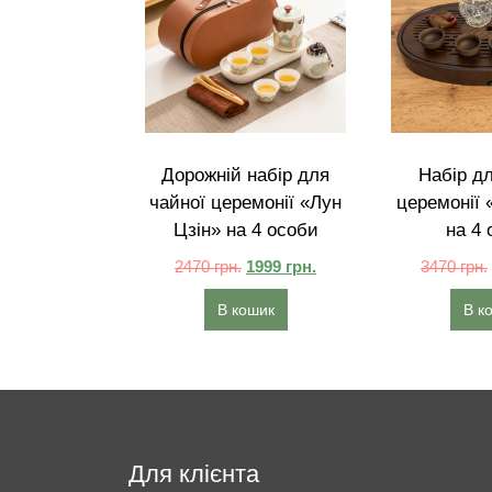
Дорожній набір для
Набір дл
чайної церемонії «Лун
церемонії 
Цзін» на 4 особи
на 4 
2470
грн.
1999
грн.
3470
грн.
В кошик
В к
Для клієнта