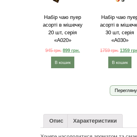
Набір чаю пуер
Набір чаю пуе
асорті в мішечку
асорті в мішеч
20 шт, серія
30 шт, серія
«A020»
«A030»
945
грн.
899
грн.
1759
грн.
1359
гр
В кошик
В кошик
Перегляну
Опис
Характеристики
Хочете насолодитися ароматом та смак