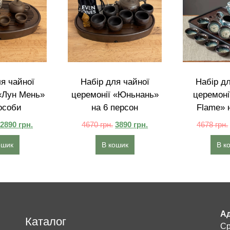
я чайної
Набір для чайної
Набір дл
«Лун Мень»
церемонії «Юньнань»
церемоні
особи
на 6 персон
Flame» н
2890
грн.
4670
грн.
3890
грн.
4678
грн.
ошик
В кошик
В к
Ад
Каталог
Ср