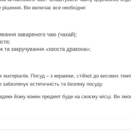
е рішення. Він включає все необхідне:
вання завареного чаю (чахай);
истя;
к та закручування «хвоста дракона»;
х матеріалів. Посуд – з кераміки, стійкої до високих тем
 забезпечує естетичність та безпеку посуду.
авдяки йому кожен предмет буде на своєму місці. Ви змож