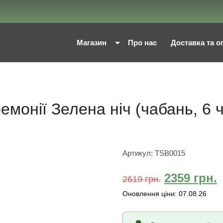
Магазин
Про нас
Доставка та о
емонії Зелена ніч (чабань, 6 ч
Артикул:
TSB0015
2359
грн.
2619
грн.
Оновлення ціни:
07.08.26