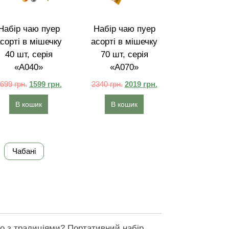
Набір чаю пуер
Набір чаю пуер
сорті в мішечку
асорті в мішечку
40 шт, серія
70 шт, серія
«A040»
«A070»
1699
грн.
1599
грн.
2340
грн.
2019
грн.
В кошик
В кошик
Чабані
о з традиціями? Портативний набір