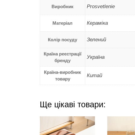
Prosvetlenie
Виробник
Кераміка
Матеріал
Зелений
Колір посуду
Країна реєстрації
Україна
бренду
Країна-виробник
Китай
товару
Ще цікаві товари: