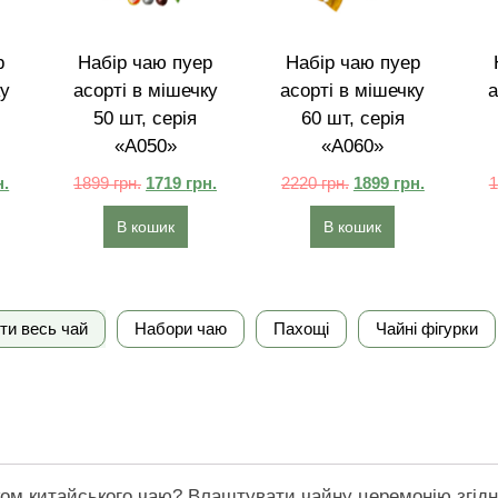
р
Набір чаю пуер
Набір чаю пуер
ку
асорті в мішечку
асорті в мішечку
а
50 шт, серія
60 шт, серія
«A050»
«A060»
н.
1899
грн.
1719
грн.
2220
грн.
1899
грн.
В кошик
В кошик
ти весь чай
Набори чаю
Пахощі
Чайні фігурки
ом китайського чаю? Влаштувати чайну церемонію згідн