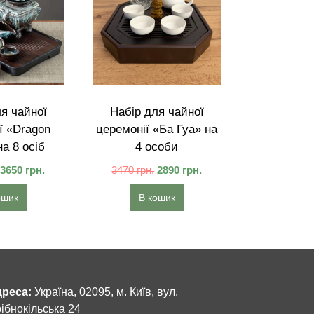
я чайної
Набір для чайної
ї «Dragon
церемонії «Ба Гуа» на
а 8 осіб
4 особи
3650
грн.
3470
грн.
2890
грн.
ошик
В кошик
реса:
Україна, 02095, м. Київ, вул.
ібнокільська 24