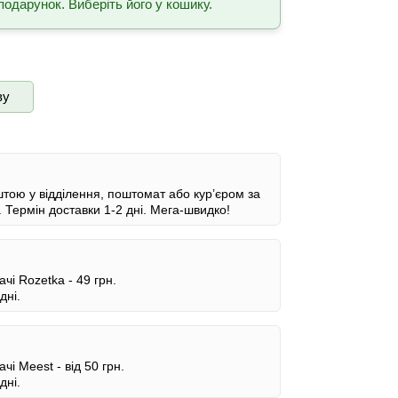
подарунок. Виберіть його у кошику.
ву
ою у відділення, поштомат або кур’єром за
.
Термін доставки 1-2 дні.
Мега-швидко!
ачі Rozetka -
49 грн.
дні.
ачі Meest -
від 50 грн.
дні.