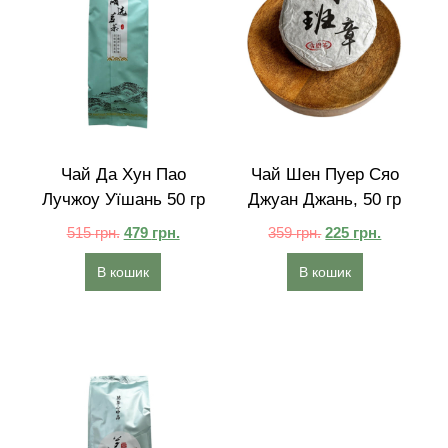
Чай Да Хун Пао
Чай Шен Пуер Сяо
Лучжоу Уїшань 50 гр
Джуан Джань, 50 гр
515
грн.
479
грн.
359
грн.
225
грн.
В кошик
В кошик