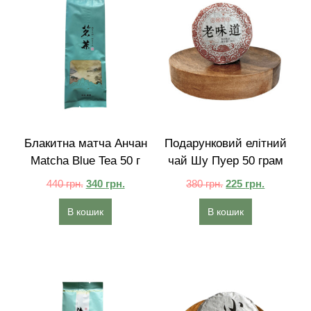
Блакитна матча Анчан
Подарунковий елітний
Matcha Blue Tea 50 г
чай Шу Пуер 50 грам
440
грн.
340
грн.
380
грн.
225
грн.
В кошик
В кошик