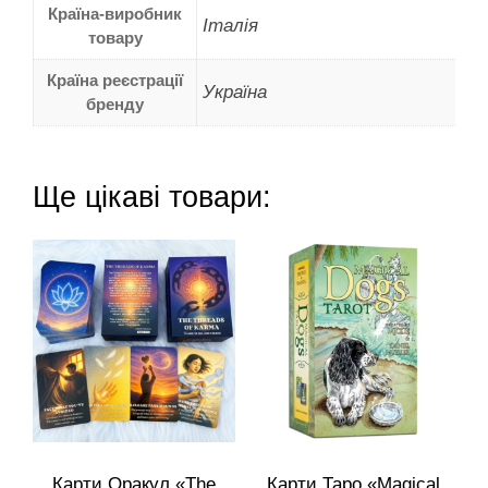
Країна-виробник
Італія
товару
Країна реєстрації
Україна
бренду
Ще цікаві товари:
Карти Оракул «The
Карти Таро «Magical