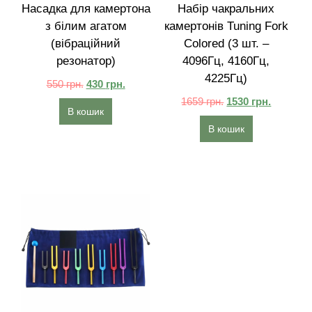
Насадка для камертона
Набір чакральних
з білим агатом
камертонів Tuning Fork
(вібраційний
Colored (3 шт. –
резонатор)
4096Гц, 4160Гц,
4225Гц)
550
грн.
430
грн.
1659
грн.
1530
грн.
В кошик
В кошик