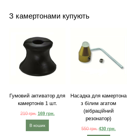
З камертонами купують
Гумовий активатор для
Насадка для камертона
камертонів 1 шт.
з білим агатом
(вібраційний
210
грн.
169
грн.
резонатор)
В кошик
550
грн.
430
грн.