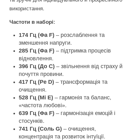
використання.
Частоти в наборі:
174 Гц (Фа F)
– розслаблення та
зменшення напруги.
285 Гц (Фа F)
– підтримка процесів
відновлення.
396 Гц (До C)
– звільнення від страху й
почуття провини.
417 Гц (Ре D)
– трансформація та
очищення.
528 Гц (Мі E)
– гармонія та баланс,
«частота любові».
639 Гц (Фа F)
– гармонізація емоцій і
стосунків.
741 Гц (Соль G)
– очищення,
концентрація та розвиток інтуїції.