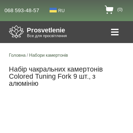
(0)
068 593-48-57
RU
Prosvetlenie
Все для просвітлення
Головна
/
Набори камертонів
Набір чакральних камертонів
Colored Tuning Fork 9 шт., з
алюмінію
Знижка