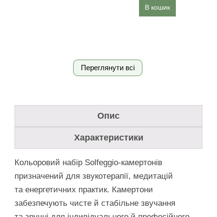
В кошик
Переглянути всі
Опис
Характеристики
Кольоровий набір Solfeggio-камертонів
призначений для звукотерапії, медитацій
та енергетичних практик. Камертони
забезпечують чисте й стабільне звучання
та зручні для індивідуального й професійного