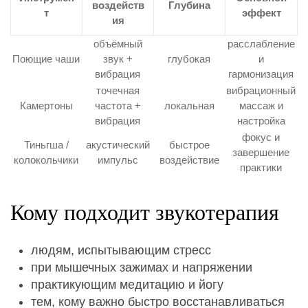
воздейств
Глубина
т
эффект
ия
объёмный
расслабление
Поющие чаши
звук +
глубокая
и
вибрация
гармонизация
точечная
вибрационный
Камертоны
частота +
локальная
массаж и
вибрация
настройка
фокус и
Тиньгша /
акустический
быстрое
завершение
колокольчики
импульс
воздействие
практики
Кому подходит звукотерапия
людям, испытывающим стресс
при мышечных зажимах и напряжении
практикующим медитацию и йогу
тем, кому важно быстро восстанавливаться