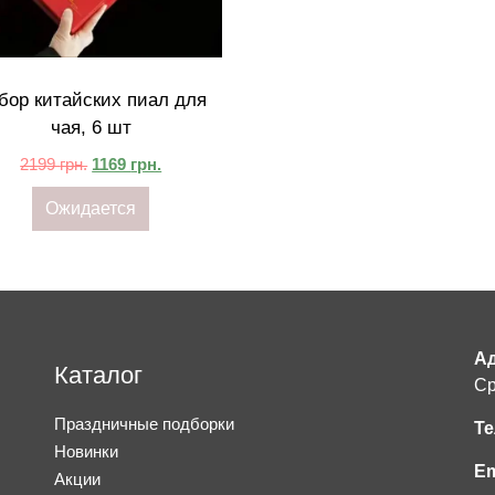
бор китайских пиал для
чая, 6 шт
2199
грн.
1169
грн.
Ожидается
Ад
Каталог
Ср
Праздничные подборки
Те
Новинки
Em
Акции