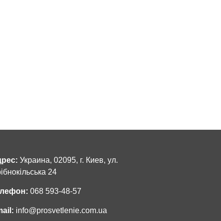
рес:
Украина, 02095, г. Киев, ул.
ібнокільська 24
лефон:
068 593-48-57
ail:
info@prosvetlenie.com.ua