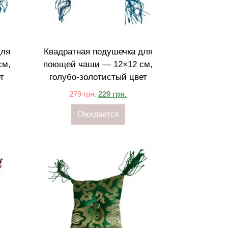
для
Квадратная подушечка для
см,
поющей чаши — 12×12 см,
т
голубо-золотистый цвет
279
грн.
229
грн.
Ожидается