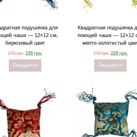
адратная подушечка для
Квадратная подушечка 
ющей чаши — 12×12 см,
поющей чаши — 12×12 
бирюзовый цвет
желто-золотистый цве
279
грн.
229
грн.
279
грн.
229
грн.
Ожидается
Ожидается