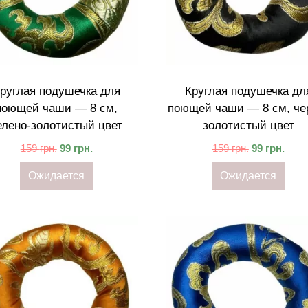
руглая подушечка для
Круглая подушечка дл
поющей чаши — 8 см,
поющей чаши — 8 см, че
елено-золотистый цвет
золотистый цвет
159
грн.
99
грн.
159
грн.
99
грн.
Ожидается
Ожидается