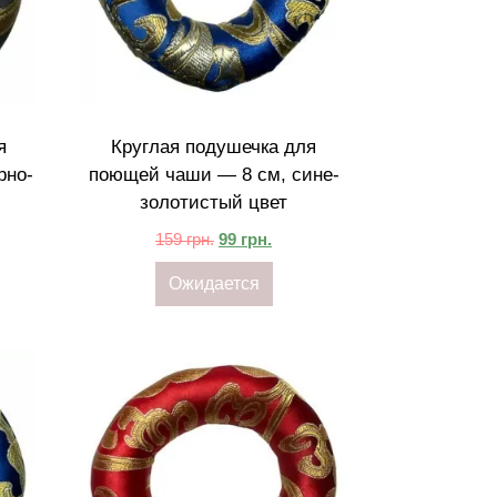
я
Круглая подушечка для
рно-
поющей чаши — 8 см, сине-
золотистый цвет
159
грн.
99
грн.
Ожидается