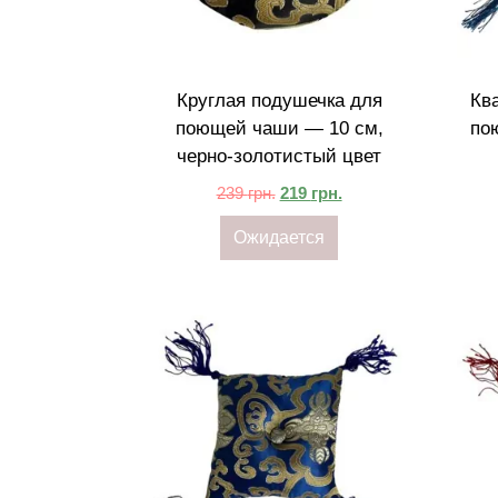
Круглая подушечка для
Кв
поющей чаши — 10 см,
по
черно-золотистый цвет
239
грн.
219
грн.
Ожидается