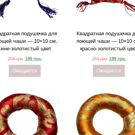
адратная подушечка для
Квадратная подушечка 
ющей чаши — 10×10 см,
поющей чаши — 10×10 
сине-золотистый цвет
красно-золотистый цв
259
грн.
199
грн.
259
грн.
199
грн.
Ожидается
Ожидается