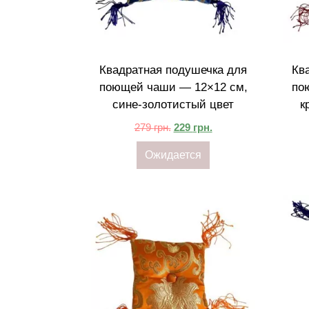
Квадратная подушечка для
Кв
поющей чаши — 12×12 см,
по
сине-золотистый цвет
к
279
грн.
229
грн.
Ожидается