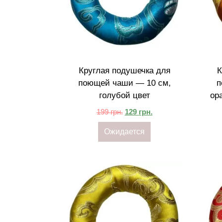
Круглая подушечка для
К
поющей чаши — 10 см,
п
голубой цвет
ор
199
грн.
129
грн.
Ожидается