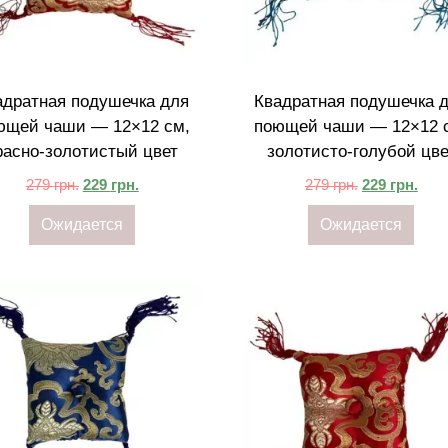
адратная подушечка для
Квадратная подушечка 
ющей чаши — 12×12 см,
поющей чаши — 12×12 
расно-золотистый цвет
золотисто-голубой цве
279
грн.
229
грн.
279
грн.
229
грн.
Ожидается
Ожидается