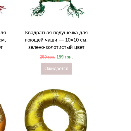
для
Квадратная подушечка для
см,
поющей чаши — 10×10 см,
ет
зелено-золотистый цвет
259
грн.
199
грн.
Ожидается