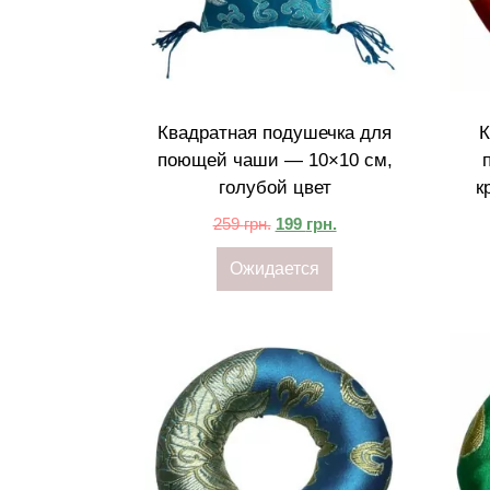
Квадратная подушечка для
К
поющей чаши — 10×10 см,
голубой цвет
к
259
грн.
199
грн.
Ожидается