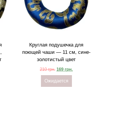
я
Круглая подушечка для
,
поющей чаши — 11 см, сине-
т
золотистый цвет
210
грн.
169
грн.
Ожидается