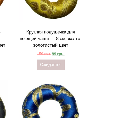
я
Круглая подушечка для
,
поющей чаши — 8 см, желто-
вет
золотистый цвет
159
грн.
99
грн.
Ожидается