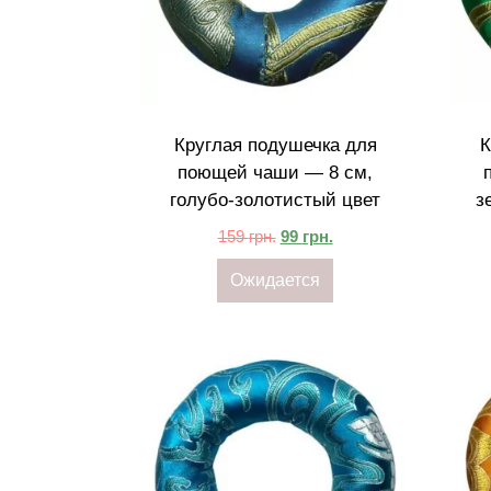
Круглая подушечка для
К
поющей чаши — 8 см,
голубо-золотистый цвет
з
159
грн.
99
грн.
Ожидается