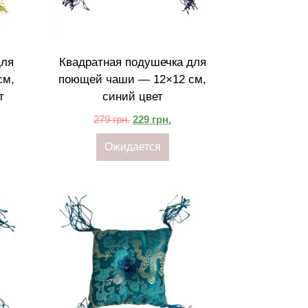
для
Квадратная подушечка для
см,
поющей чаши — 12×12 см,
т
синий цвет
279
грн.
229
грн.
Ожидается