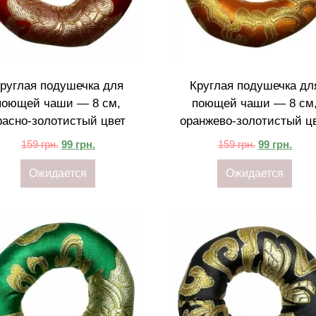
руглая подушечка для
Круглая подушечка дл
поющей чаши — 8 см,
поющей чаши — 8 см
расно-золотистый цвет
оранжево-золотистый ц
159
грн.
99
грн.
159
грн.
99
грн.
Ожидается
Ожидается