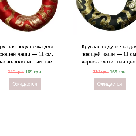
руглая подушечка для
Круглая подушечка дл
оющей чаши — 11 см,
поющей чаши — 11 см
расно-золотистый цвет
черно-золотистый цве
210
грн.
169
грн.
210
грн.
169
грн.
Ожидается
Ожидается