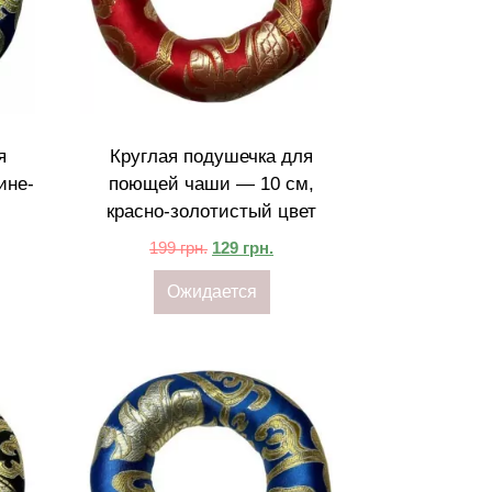
я
Круглая подушечка для
ине-
поющей чаши — 10 см,
красно-золотистый цвет
199
грн.
129
грн.
Ожидается