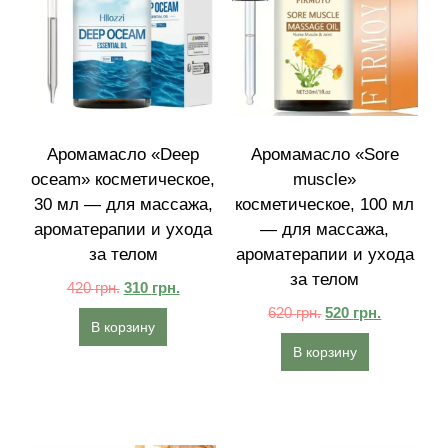
Аромамасло «Deep
Аромамасло «Sore
oceam» косметическое,
muscle»
30 мл — для массажа,
косметическое, 100 мл
ароматерапии и ухода
— для массажа,
за телом
ароматерапии и ухода
за телом
420
грн.
310
грн.
620
грн.
520
грн.
В корзину
В корзину