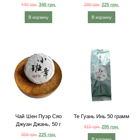
440
грн.
340
грн.
280
грн.
225
грн.
В корзину
В корзину
Чай Шен Пуэр Сяо
Те Гуань Инь 50 грамм
Джуан Джань, 50 г
415
грн.
295
грн.
359
грн.
225
грн.
В корзину