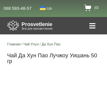
(0)
068 593-48-57
UA
Prosvetlenie
Всё для просветления
Главная
/
Чай Улун
/
Да Хун Пао
Чай Да Хун Пао Лучжоу Уишань 50
гр
7% скидка