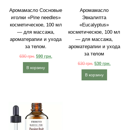
Аромамасло Сосновые
Аромамасло
иголки «Pine needles»
Эвкалипта
косметическое, 100 мл
«Eucalyptus»
— для массажа,
косметическое, 100 мл
ароматерапии и ухода
— для массажа,
за телом.
ароматерапии и ухода
за телом
690
грн.
590
грн.
630
грн.
530
грн.
В корзину
В корзину