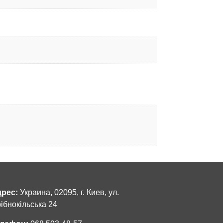
рес:
Украина, 02095, г. Киев, ул.
ібнокільська 24