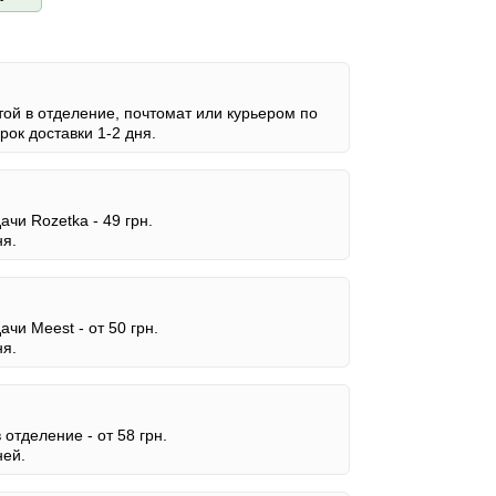
ой в отделение, почтомат или курьером по
ок доставки 1-2 дня.
дачи Rozetka -
49 грн.
ня.
дачи Meest -
от 50 грн.
ня.
в отделение -
от 58 грн.
ней.