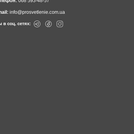
лефон:
068 593-48-57
ail:
info@prosvetlenie.com.ua
 в соц. сетях: