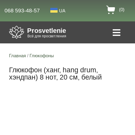
(0)
068 593-48-57
UA
Prosvetlenie
Всё для просветления
Главная
/
Глюкофоны
Глюкофон (ханг, hang drum,
хэндпан) 8 нот, 20 см, белый
Скидка