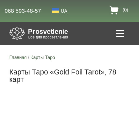
(0)
068 593-48-57
UA
Prosvetlenie
Всё для просветления
Главная
/
Карты Таро
Карты Таро «Gold Foil Tarot», 78
карт
Скидка