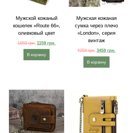
Мужской кожаный
Мужская кожаная
кошелек «Route 66»,
сумка через плечо
оливковый цвет
«London», серия
винтаж
1659
грн.
1159
грн.
4259
грн.
3459
грн.
В корзину
В корзину