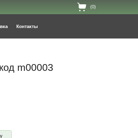
(0)
авка
Контакты
 код m00003
ву