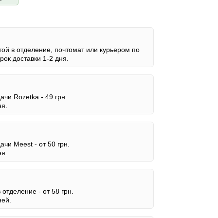
ой в отделение, почтомат или курьером по
ок доставки 1-2 дня.
дачи Rozetka -
49 грн.
ня.
дачи Meest -
от 50 грн.
ня.
в отделение -
от 58 грн.
ней.