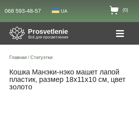
(0)
068 593-48-57
UA
Prosvetlenie
Всё для просветления
Главная
/
Статуэтки
Кошка Манэки-нэко машет лапой
пластик, размер 18х11х10 см, цвет
золото
Скидка