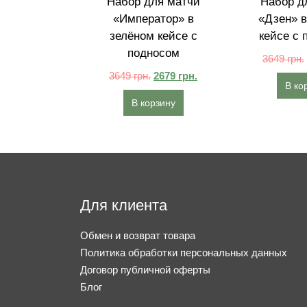
Набор для матчи
Набор д
«Император» в
«Дзен» в
зелёном кейсе с
кейсе с 
подносом
3649
грн.
3649
грн.
2679
грн.
В ко
В корзину
Для клиента
Обмен и возврат товара
Политика обработки персональных данных
Договор публичной оферты
Блог