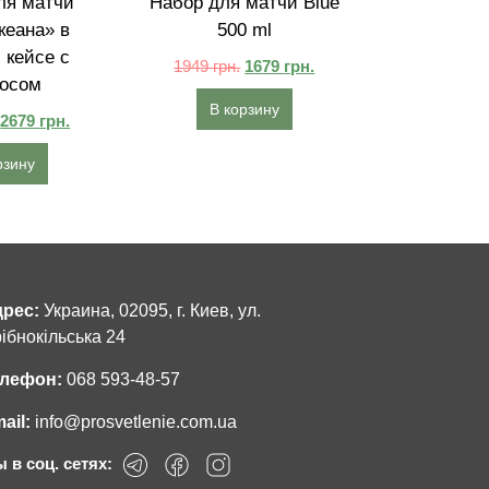
ля матчи
Набор для матчи Blue
кеана» в
500 ml
 кейсе с
1949
грн.
1679
грн.
осом
В корзину
2679
грн.
рзину
рес:
Украина, 02095, г. Киев, ул.
ібнокільська 24
лефон:
068 593-48-57
ail:
info@prosvetlenie.com.ua
 в соц. сетях: