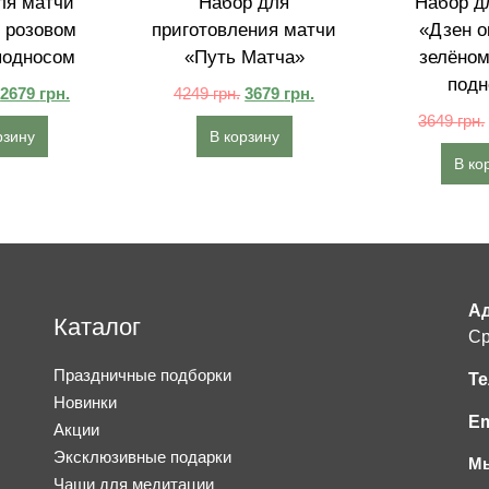
ля матчи
Набор для
Набор д
 розовом
приготовления матчи
«Дзен о
подносом
«Путь Матча»
зелёном
подн
2679
грн.
4249
грн.
3679
грн.
3649
грн.
рзину
В корзину
В ко
Ад
Каталог
Ср
Праздничные подборки
Те
Новинки
Em
Акции
Эксклюзивные подарки
Мы
Чаши для медитации