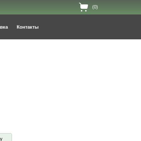
(0)
авка
Контакты
ву