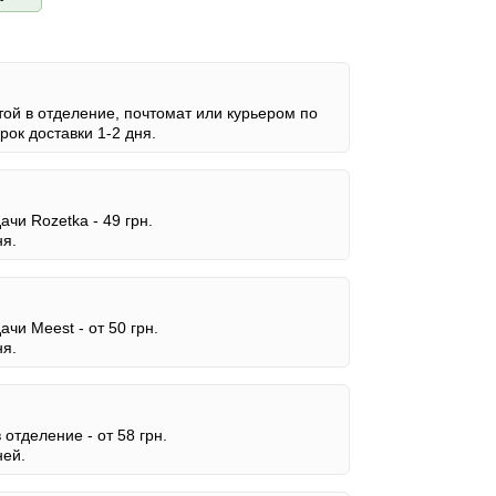
ой в отделение, почтомат или курьером по
ок доставки 1-2 дня.
дачи Rozetka -
49 грн.
ня.
дачи Meest -
от 50 грн.
ня.
в отделение -
от 58 грн.
ней.