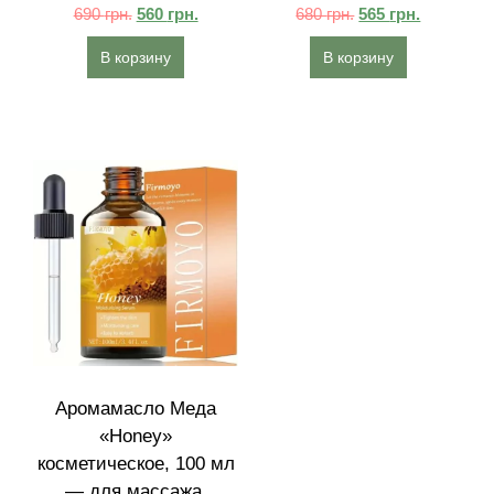
690
грн.
560
грн.
680
грн.
565
грн.
В корзину
В корзину
Аромамасло Меда
«Honey»
косметическое, 100 мл
— для массажа,