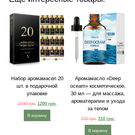
Набор аромамасел 20
Аромамасло «Deep
шт. в подарочной
oceam» косметическое,
упаковке
30 мл — для массажа,
ароматерапии и ухода
1690
грн.
1200
грн.
за телом
В корзину
420
грн.
310
грн.
В корзину