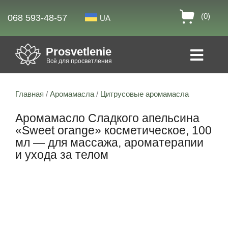
(0)
068 593-48-57
UA
Prosvetlenie
Всё для просветления
Главная
/
Аромамасла
/
Цитрусовые аромамасла
Аромамасло Сладкого апельсина
«Sweet orange» косметическое, 100
мл — для массажа, ароматерапии
и ухода за телом
Скидка