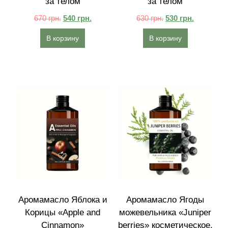
за телом
за телом
670
грн.
540
грн.
630
грн.
530
грн.
В корзину
В корзину
Аромамасло Яблока и
Аромамасло Ягоды
Корицы «Apple and
можевельника «Juniper
Cinnamon»
berries» косметическое,