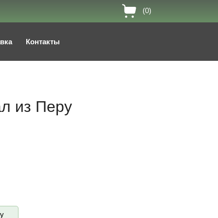
(0)
авка
Контакты
ал из Перу
ву