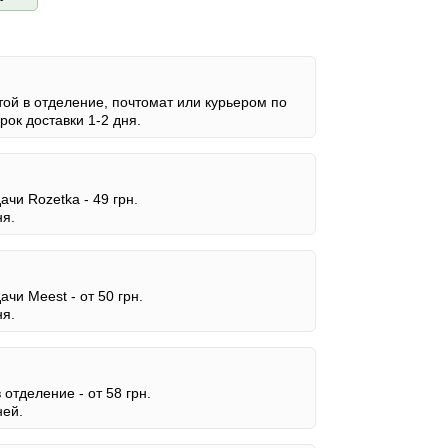
ой в отделение, почтомат или курьером по
ок доставки 1-2 дня.
дачи Rozetka -
49 грн.
ня.
дачи Meest -
от 50 грн.
ня.
в отделение -
от 58 грн.
ней.