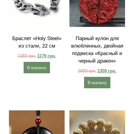
Браслет «Holy Steel»
Парный кулон для
из стали, 22 см
влюбленных, двойная
подвеска «Красный и
1359
грн.
1179
грн.
черный дракон»
В корзину
1659
грн.
1359
грн.
В корзину