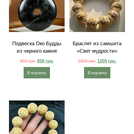
Подвеска Око Будды
Браслет из самшита
из черного камня
«Свет мудрости»
859
грн.
659
грн.
1559
грн.
1259
грн.
В корзину
В корзину