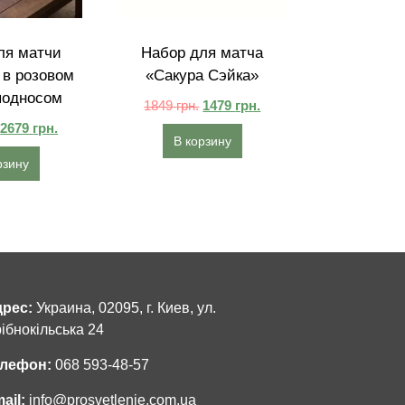
ля матчи
Набор для матча
в розовом
«Сакура Сэйка»
подносом
1849
грн.
1479
грн.
2679
грн.
В корзину
рзину
рес:
Украина, 02095, г. Киев, ул.
ібнокільська 24
лефон:
068 593-48-57
ail:
info@prosvetlenie.com.ua