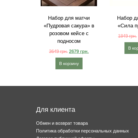
Набор для матчи
Набор д
«Пудровая сакура» в
«Сила п
розовом кейсе с
1849
грн.
подносом
В ко
3649
грн.
2679
грн.
В корзину
Для клиента
Обмен и возврат товара
Политика обработки персональных данных