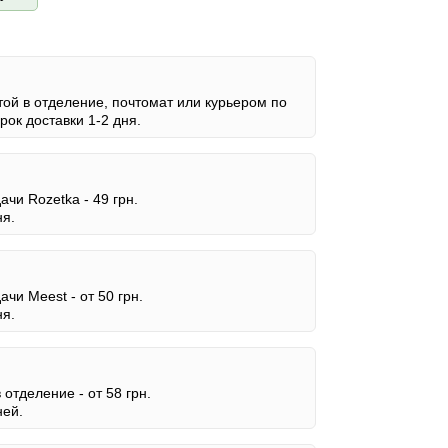
ой в отделение, почтомат или курьером по
ок доставки 1-2 дня.
дачи Rozetka -
49 грн.
ня.
дачи Meest -
от 50 грн.
ня.
в отделение -
от 58 грн.
ней.