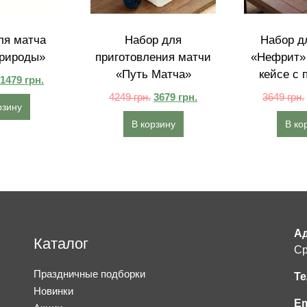
ля матча
Набор для
Набор д
рироды»
приготовления матчи
«Нефрит» 
«Путь Матча»
кейсе с 
1479
грн.
4249
грн.
3679
грн.
3649
грн.
рзину
В корзину
В ко
Ад
Каталог
Ср
Праздничные подборки
Те
Новинки
Em