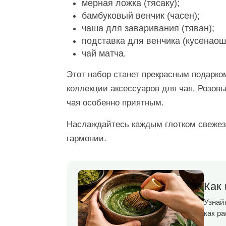
мерная ложка (тясаку);
бамбуковый венчик (часен);
чаша для заваривания (тяван);
подставка для венчика (кусенаош
чай матча.
Этот набор станет прекрасным подарком
коллекции аксессуаров для чая. Розов
чая особенно приятным.
Наслаждайтесь каждым глотком свежез
гармонии.
Как 
Узнайт
как р