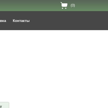
(0)
авка
Контакты
ву