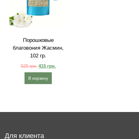
Порошковые
благовония Жасмин,
102 гр.
525
грн.
415
грн.
В корзину
Для клиента