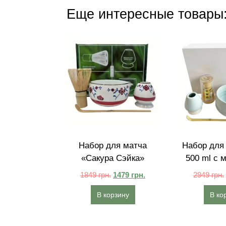
Еще интересные товары
Набор для матча
Набор для 
«Сакура Сэйка»
500 ml с 
1849
грн.
1479
грн.
2949
грн.
В корзину
В ко