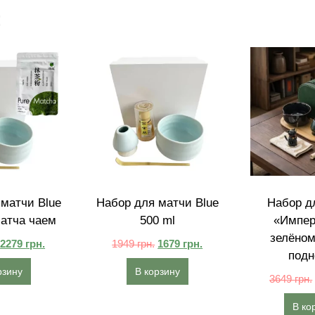
:
матчи Blue
Набор для матчи Blue
Набор д
матча чаем
500 ml
«Импер
зелёном
2279
грн.
1949
грн.
1679
грн.
подн
рзину
В корзину
3649
грн.
В ко