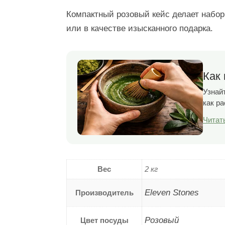
Компактный розовый кейс делает набо
или в качестве изысканного подарка.
Как 
Узнайт
как р
Читат
Вес
2 кг
Eleven Stones
Производитель
Розовый
Цвет посуды