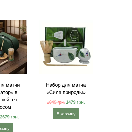
ля матчи
Набор для матча
атор» в
«Сила природы»
 кейсе с
1849
грн.
1479
грн.
осом
В корзину
2679
грн.
рзину