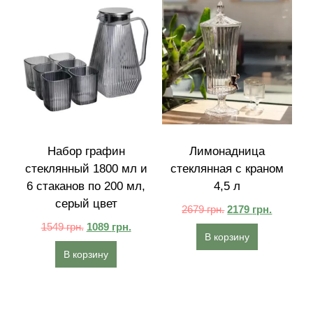
Набор графин
Лимонадница
стеклянный 1800 мл и
стеклянная с краном
6 стаканов по 200 мл,
4,5 л
серый цвет
2679
грн.
2179
грн.
1549
грн.
1089
грн.
В корзину
В корзину