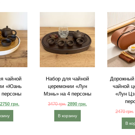
:
я чайной
Набор для чайной
Дорожный 
ии «Юань
церемонии «Лун
чайной ц
 персоны
Мэнь» на 4 персоны
«Лун Цз
пер
2750
грн.
3470
грн.
2890
грн.
2470
грн.
рзину
В корзину
В ко