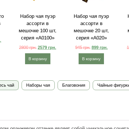
го
Набор чая пуэр
Набор чая пуэр
в
ассорти в
ассорти в
мешочке 100 шт,
мешочке 20 шт,
серия «A0100»
серия «A020»
.
2800
грн.
2579
грн.
945
грн.
899
грн.
В корзину
В корзину
есь чай
Наборы чая
Благовония
Чайные фигурк
лом оранжевом оттенке являет собой уникальное сочет