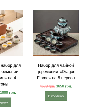
набор для
Набор для чайной
еремонии
церемонии «Dragon
ин» на 4
Flame» на 8 персон
соны
4678
грн.
3650
грн.
1999
грн.
В корзину
рзину