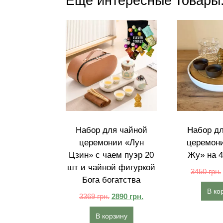
Еще интересные товары
Набор для чайной
Набор дл
церемонии «Лун
церемон
Цзин» с чаем пуэр 20
Жу» на 4
шт и чайной фигуркой
3450
грн.
Бога богатства
В ко
3369
грн.
2890
грн.
В корзину