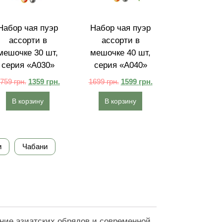
Набор чая пуэр
Набор чая пуэр
ассорти в
ассорти в
мешочке 30 шт,
мешочке 40 шт,
серия «A030»
серия «A040»
1759
грн.
1359
грн.
1699
грн.
1599
грн.
В корзину
В корзину
и
Чабани
ание азиатских обрядов и современной