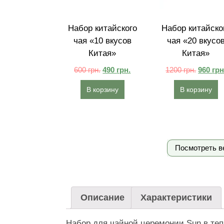
Набор китайского
Набор китайско
чая «10 вкусов
чая «20 вкусо
Китая»
Китая»
600
грн.
490
грн.
1200
грн.
960
грн
В корзину
В корзину
Посмотреть в
Описание
Характеристики
Набор для чайной церемонии Sun в теп