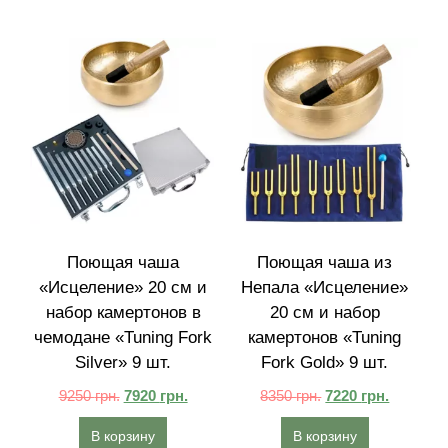
Поющая чаша
Поющая чаша из
«Исцеление» 20 см и
Непала «Исцеление»
набор камертонов в
20 см и набор
чемодане «Tuning Fork
камертонов «Tuning
Silver» 9 шт.
Fork Gold» 9 шт.
9250
грн.
7920
грн.
8350
грн.
7220
грн.
В корзину
В корзину