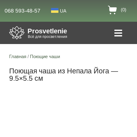
(0)
068 593-48-57
UA
Prosvetlenie
Всё для просветления
Главная
/
Поющие чаши
Поющая чаша из Непала Йога —
9.5×5.5 см
Скидка