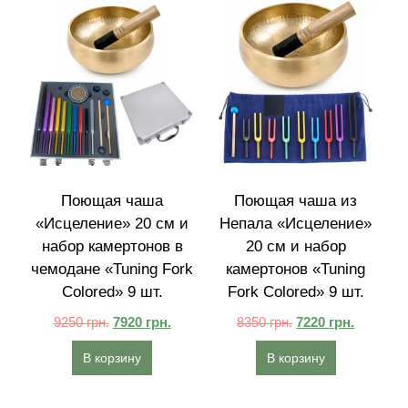
Поющая чаша
Поющая чаша из
«Исцеление» 20 см и
Непала «Исцеление»
набор камертонов в
20 см и набор
чемодане «Tuning Fork
камертонов «Tuning
Colored» 9 шт.
Fork Colored» 9 шт.
9250
грн.
7920
грн.
8350
грн.
7220
грн.
В корзину
В корзину