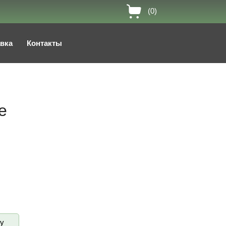
(0)
авка
Контакты
е
ву