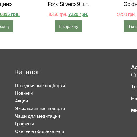
цин»‎
Fork Silver» 9 шт.
Gold»
6895
грн.
8350
грн.
7220
грн.
9250
грн.
рзину
В корзину
В ко
Ад
Каталог
Ср
Праздничные подборки
Те
Новинки
Em
Акции
Эксклюзивные подарки
Мы
Чаши для медитации
Графины
Свечные обогреватели