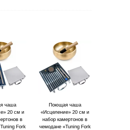
я чаша
Поющая чаша
е» 20 см и
«Исцеление» 20 см и
ертонов в
набор камертонов в
Tuning Fork
чемодане «Tuning Fork