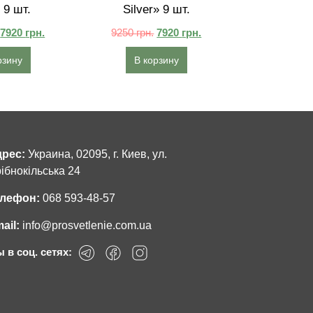
 9 шт.
Silver» 9 шт.
7920
грн.
9250
грн.
7920
грн.
рзину
В корзину
рес:
Украина, 02095, г. Киев, ул.
ібнокільська 24
лефон:
068 593-48-57
ail:
info@prosvetlenie.com.ua
 в соц. сетях: