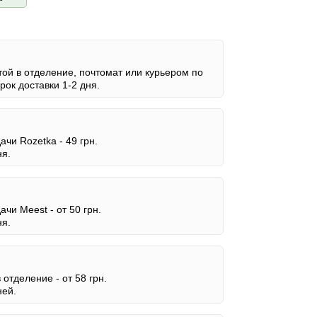
ой в отделение, почтомат или курьером по
ок доставки 1-2 дня.
дачи Rozetka -
49 грн.
ня.
дачи Meest -
от 50 грн.
ня.
в отделение -
от 58 грн.
ней.