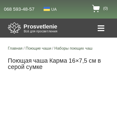
(0)
068 593-48-57
UA
Prosvetlenie
Всё для просветления
Главная
/
Поющие чаши
/
Наборы поющих чаш
Поющая чаша Карма 16×7,5 см в
серой сумке
Скидка