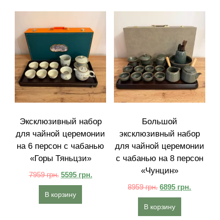
Эксклюзивный набор
Большой
для чайной церемонии
эксклюзивный набор
на 6 персон с чабанью
для чайной церемонии
«Горы Тяньцзи»‎
с чабанью на 8 персон
«Чунцин»‎
7959
грн.
5595
грн.
8959
грн.
6895
грн.
В корзину
В корзину