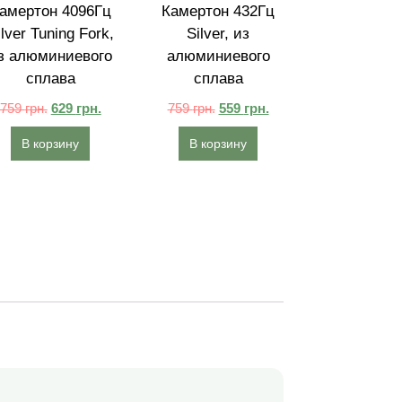
амертон 4096Гц
Камертон 432Гц
ilver Tuning Fork,
Silver, из
з алюминиевого
алюминиевого
сплава
сплава
759
грн.
629
грн.
759
грн.
559
грн.
В корзину
В корзину