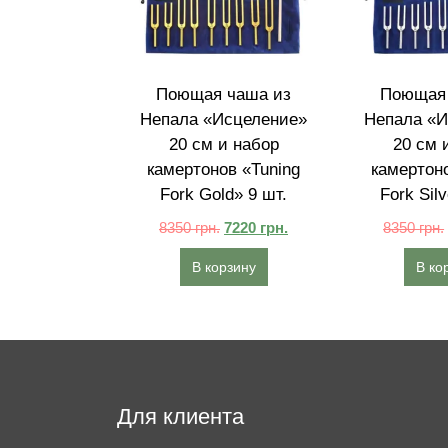
Поющая чаша из
Поющая 
Непала «Исцеление»
Непала «И
20 см и набор
20 см 
камертонов «Tuning
камертоно
Fork Gold» 9 шт.
Fork Silv
8350
грн.
7220
грн.
8350
грн.
В корзину
В ко
Для клиента