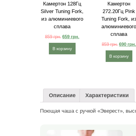
Камертон 128Гц
Камертон
Silver Tuning Fork,
272.20Гц Pink
из алюминиевого
Tuning Fork, и
сплава
алюминиевог
сплава
859
грн.
659
грн.
859
грн.
690
грн
В корзину
В корзину
Описание
Характеристики
Поющая чаша с ручкой «Эверест», высо