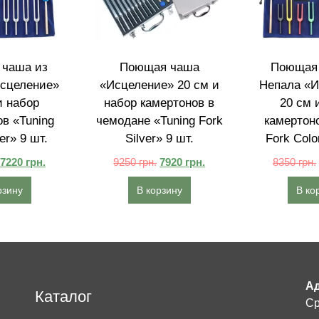
чаша из
Поющая чаша
Поющая 
сцеление»
«Исцеление» 20 см и
Непала «И
и набор
набор камертонов в
20 см 
в «Tuning
чемодане «Tuning Fork
камертоно
er» 9 шт.
Silver» 9 шт.
Fork Colo
7220
грн.
9250
грн.
7920
грн.
8350
грн.
рзину
В корзину
В ко
Ад
Каталог
Ср