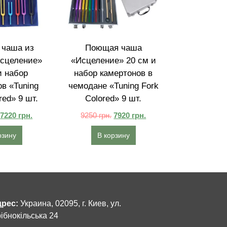
чаша из
Поющая чаша
сцеление»
«Исцеление» 20 см и
и набор
набор камертонов в
в «Tuning
чемодане «Tuning Fork
red» 9 шт.
Colored» 9 шт.
7220
грн.
9250
грн.
7920
грн.
рзину
В корзину
рес:
Украина, 02095, г. Киев, ул.
ібнокільська 24