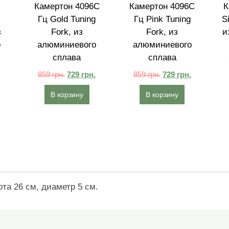
Камертон 4096C
Камертон 4096C
К
Гц Gold Tuning
Гц Pink Tuning
S
з
Fork, из
Fork, из
и
о
алюминиевого
алюминиевого
сплава
сплава
.
859
грн.
729
грн.
859
грн.
729
грн.
В корзину
В корзину
та 26 см, диаметр 5 см.