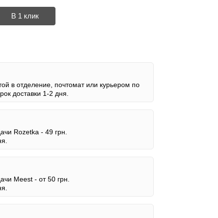
В 1 клик
ой в отделение, почтомат или курьером по
ок доставки 1-2 дня.
дачи Rozetka -
49 грн.
ня.
дачи Meest -
от 50 грн.
ня.