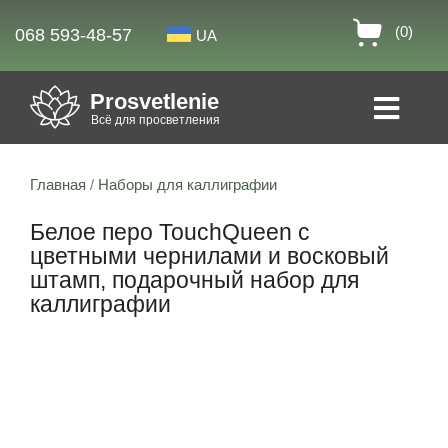
(0)
068 593-48-57
UA
Prosvetlenie
Всё для просветления
Главная
/
Наборы для каллиграфии
Белое перо TouchQueen с
цветными чернилами и восковый
штамп, подарочный набор для
каллиграфии
27% скидка