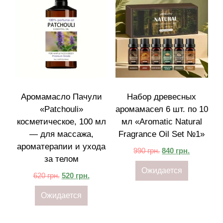
Аромамасло Пачули
Набор древесных
«Patchouli»
аромамасел 6 шт. по 10
косметическое, 100 мл
мл «Aromatic Natural
— для массажа,
Fragrance Oil Set №1»
ароматерапии и ухода
990
грн.
840
грн.
за телом
Ожидается
620
грн.
520
грн.
Ожидается