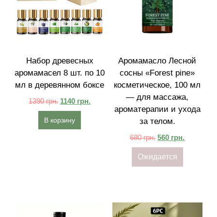
Набор древесных
Аромамасло Лесной
аромамасел 8 шт. по 10
сосны «Forest pine»
мл в деревянном боксе
косметическое, 100 мл
— для массажа,
1390
грн.
1140
грн.
ароматерапии и ухода
В корзину
за телом.
680
грн.
560
грн.
Ожидается