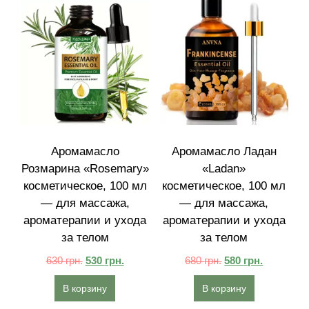
Аромамасло
Аромамасло Ладан
Розмарина «Rosemary»
«Ladan»
косметическое, 100 мл
косметическое, 100 мл
— для массажа,
— для массажа,
ароматерапии и ухода
ароматерапии и ухода
за телом
за телом
630
грн.
530
грн.
680
грн.
580
грн.
В корзину
В корзину