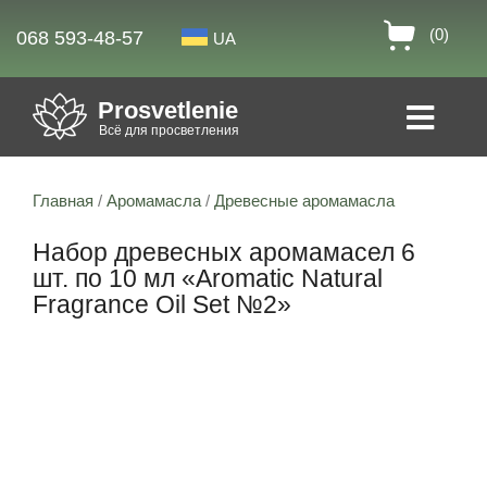
(0)
068 593-48-57
UA
Prosvetlenie
Всё для просветления
Главная
/
Аромамасла
/
Древесные аромамасла
Набор древесных аромамасел 6
шт. по 10 мл «Aromatic Natural
Fragrance Oil Set №2»
Скидка