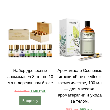
Набор древесных
Аромамасло Сосновые
аромамасел 8 шт. по 10
иголки «Pine needles»
мл в деревянном боксе
косметическое, 100 мл
— для массажа,
1390
грн.
1140
грн.
ароматерапии и ухода
В корзину
за телом.
690
грн.
590
грн.