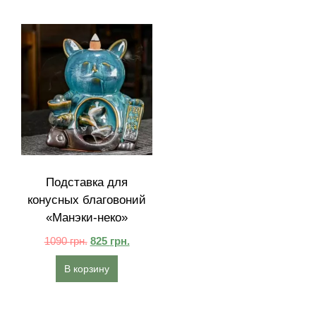
Подставка для
конусных благовоний
«Манэки-неко»
1090
грн.
825
грн.
В корзину