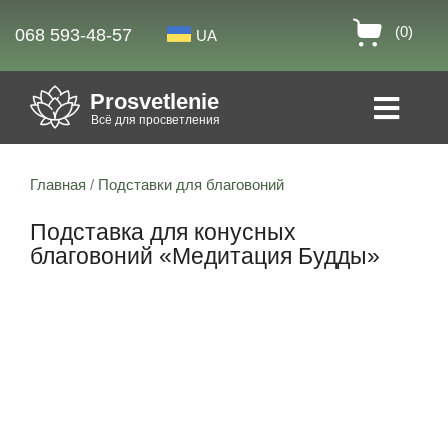
(0)
068 593-48-57
UA
Prosvetlenie
Всё для просветления
Главная
/
Подставки для благовоний
Подставка для конусных
благовоний «Медитация Будды»
13% скидка