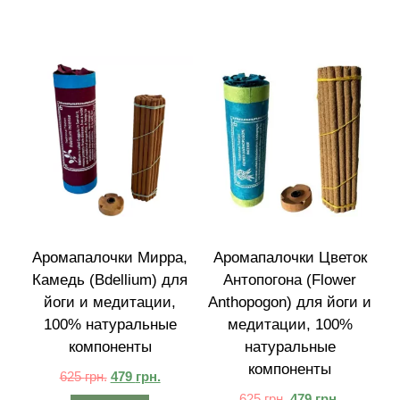
Аромапалочки Мирра,
Аромапалочки Цветок
Камедь (Bdellium) для
Антопогона (Flower
йоги и медитации,
Anthopogon) для йоги и
100% натуральные
медитации, 100%
компоненты
натуральные
компоненты
625
грн.
479
грн.
625
грн.
479
грн.