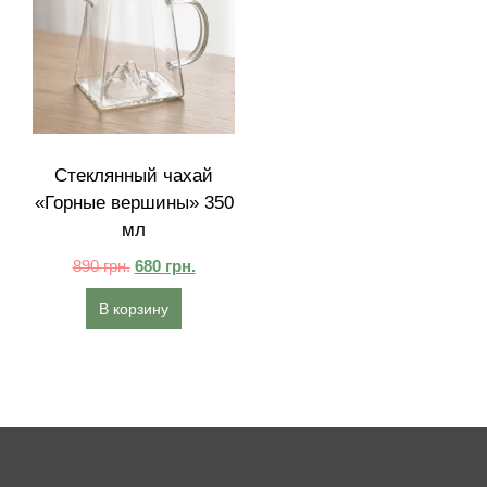
Стеклянный чахай
«Горные вершины» 350
мл
890
грн.
680
грн.
В корзину