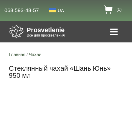
(0)
068 593-48-57
UA
Prosvetlenie
Всё для просветления
Главная
/
Чахай
Стеклянный чахай «Шань Юнь»
950 мл
31% скидка