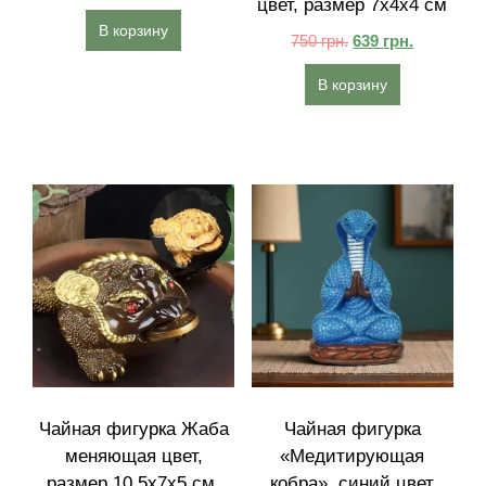
цвет, размер 7x4x4 см
В корзину
750
грн.
639
грн.
В корзину
Чайная фигурка Жаба
Чайная фигурка
меняющая цвет,
«Медитирующая
размер 10.5x7x5 см,
кобра», синий цвет