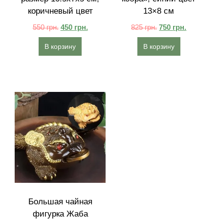
коричневый цвет
13×8 см
550
грн.
450
грн.
825
грн.
750
грн.
В корзину
В корзину
Большая чайная
фигурка Жаба