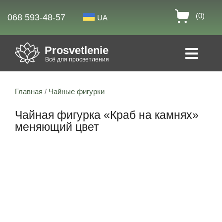
(0)
068 593-48-57
UA
Prosvetlenie
Всё для просветления
Главная
/
Чайные фигурки
Чайная фигурка «Краб на камнях»
меняющий цвет
15% скидка