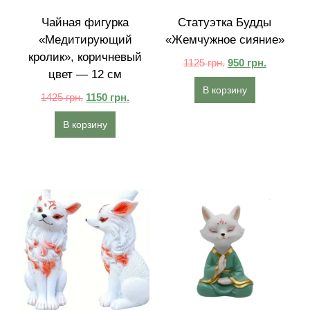
Чайная фигурка
Статуэтка Будды
«Медитирующий
«Жемчужное сияние»
кролик», коричневый
1125
грн.
950
грн.
цвет — 12 см
В корзину
1425
грн.
1150
грн.
В корзину