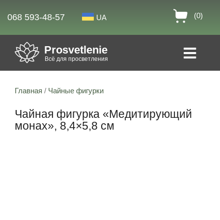
(0)
068 593-48-57
UA
Prosvetlenie
Всё для просветления
Главная
/
Чайные фигурки
Чайная фигурка «Медитирующий
монах», 8,4×5,8 см
9% скидка